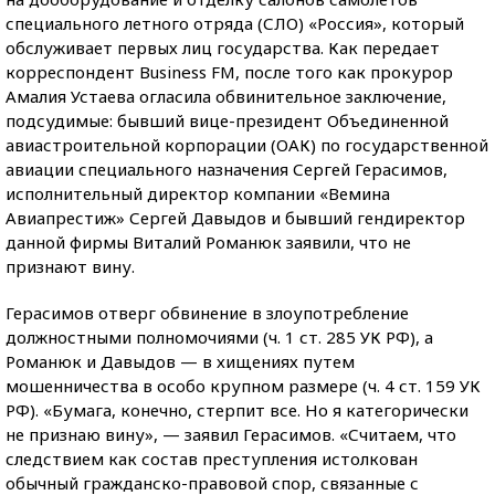
специального летного отряда (СЛО) «Россия», который
обслуживает первых лиц государства. Как передает
корреспондент Business FM, после того как прокурор
Амалия Устаева огласила обвинительное заключение,
подсудимые: бывший вице-президент Объединенной
авиастроительной корпорации (ОАК) по государственной
авиации специального назначения Сергей Герасимов,
исполнительный директор компании «Вемина
Авиапрестиж» Сергей Давыдов и бывший гендиректор
данной фирмы Виталий Романюк заявили, что не
признают вину.
Герасимов отверг обвинение в злоупотребление
должностными полномочиями (ч. 1 ст. 285 УК РФ), а
Романюк и Давыдов — в хищениях путем
мошенничества в особо крупном размере (ч. 4 ст. 159 УК
РФ). «Бумага, конечно, стерпит все. Но я категорически
не признаю вину», — заявил Герасимов. «Считаем, что
следствием как состав преступления истолкован
обычный гражданско-правовой спор, связанные с