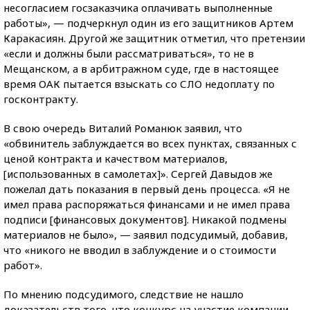
несогласием госзаказчика оплачивать выполненные
работы», — подчеркнул один из его защитников Артем
Каракасиян. Другой же защитник отметил, что претензии
«если и должны были рассматриваться», то не в
Мещанском, а в арбитражном суде, где в настоящее
время ОАК пытается взыскать со СЛО недоплату по
госконтракту.
В свою очередь Виталий Романюк заявил, что
«обвинитель заблуждается во всех пунктах, связанных с
ценой контракта и качеством материалов,
[использованных в самолетах]». Сергей Давыдов же
пожелал дать показания в первый день процесса. «Я не
имел права распоряжаться финансами и не имел права
подписи [финансовых документов]. Никакой подмены
материалов не было», — заявил подсудимый, добавив,
что «никого не вводил в заблуждение и о стоимости
работ».
По мнению подсудимого, следствие не нашло
доказательств того, что конкурс на участие компании