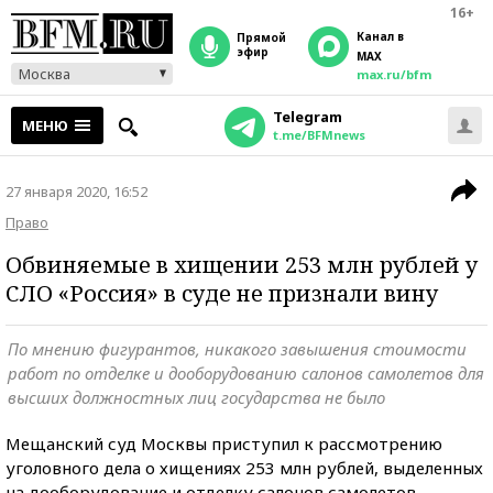
16+
Канал в
прямой
эфир
MAX
Москва
max.ru/bfm
Telegram
МЕНЮ
t.me/BFMnews
27 января 2020, 16:52
Право
Обвиняемые в хищении 253 млн рублей у
СЛО «Россия» в суде не признали вину
По мнению фигурантов, никакого завышения стоимости
работ по отделке и дооборудованию салонов самолетов для
высших должностных лиц государства не было
Мещанский суд Москвы приступил к рассмотрению
уголовного дела о хищениях 253 млн рублей, выделенных
на дооборудование и отделку салонов самолетов