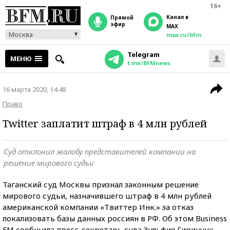
16+
Канал в
прямой
эфир
MAX
Москва
max.ru/bfm
Telegram
МЕНЮ
t.me/BFMnews
16 марта 2020, 14:48
Право
Twitter заплатит штраф в 4 млн рублей
Суд отклонил жалобу представителей компании на
решение мирового судьи
Таганский суд Москвы признал законным решение
мирового судьи, назначившего штраф в 4 млн рублей
американской компании «Твиттер Инк.» за отказ
локализовать базы данных россиян в РФ. Об этом Business
FM сообщила пресс-секретарь суда Зульфия Гиринчук.