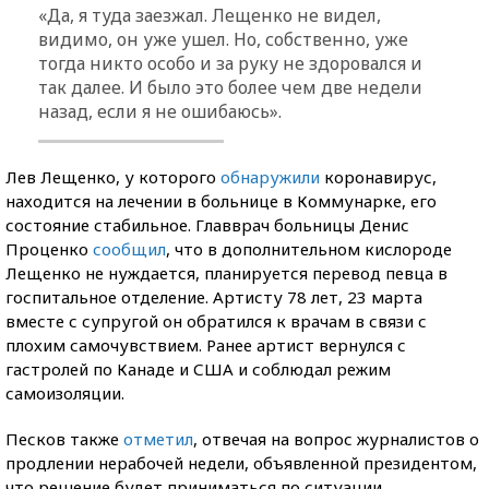
«Да, я туда заезжал. Лещенко не видел,
видимо, он уже ушел. Но, собственно, уже
тогда никто особо и за руку не здоровался и
так далее. И было это более чем две недели
назад, если я не ошибаюсь».
Лев Лещенко, у которого
обнаружили
коронавирус,
находится на лечении в больнице в Коммунарке, его
состояние стабильное. Главврач больницы Денис
Проценко
сообщил
, что в дополнительном кислороде
Лещенко не нуждается, планируется перевод певца в
госпитальное отделение. Артисту 78 лет, 23 марта
вместе с супругой он обратился к врачам в связи с
плохим самочувствием. Ранее артист вернулся с
гастролей по Канаде и США и соблюдал режим
самоизоляции.
Песков также
отметил
, отвечая на вопрос журналистов о
продлении нерабочей недели, объявленной президентом,
что решение будет приниматься по ситуации.