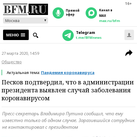
16+
Канал в
прямой
эфир
MAX
Москва
max.ru/bfm
Telegram
МЕНЮ
t.me/BFMnews
27 марта 2020, 14:59
Общество
Актуальная тема:
Пандемия коронавируса
Песков подтвердил, что в администрации
президента выявлен случай заболевания
коронавирусом
Пресс-секретарь Владимира Путина сообщил, что ему
известно только об одном случае. Заразившийся сотрудник
не контактировал с президентом