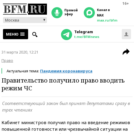
16+
Канал в
прямой
эфир
MAX
Москва
max.ru/bfm
Telegram
МЕНЮ
t.me/BFMnews
31 марта 2020, 12:21
Право
Актуальная тема:
Пандемия коронавируса
Правительство получило право вводить
режим ЧС
Соответствующий закон был принят депутатами сразу в
трех чтениях
Кабинет министров получил право на введение режимов
повышенной готовности или чрезвычайной ситуации на