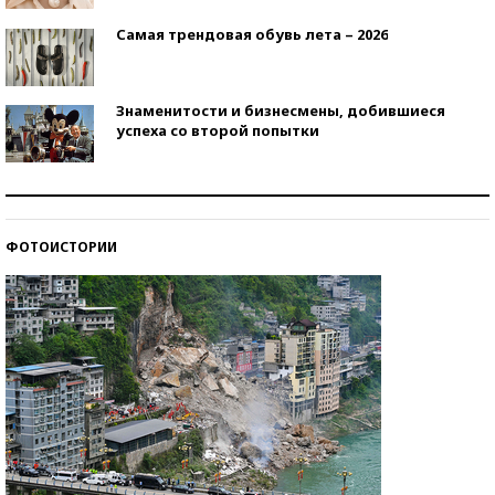
Самая трендовая обувь лета – 2026
Знаменитости и бизнесмены, добившиеся
успеха со второй попытки
Как защититься от солнца на курорте?
ФОТОИСТОРИИ
Кто изобрел средства связи?