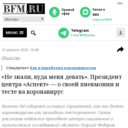
16+
Канал в
прямой
эфир
MAX
Москва
max.ru/bfm
Telegram
МЕНЮ
t.me/BFMnews
13 апреля 2020, 16:49
Общество
Спецпроект:
Как я переболел коронавирусом
«Не знали, куда меня девать». Президент
центра «Аспект» — о своей пневмонии и
тесте на коронавирус
Business FM собирает истории слушателей, как они болели
коронавирусом или проходили тестирование. Своим
рассказом поделился президент центра социальных и
политических исследований «Аспект» Георгий Федоров