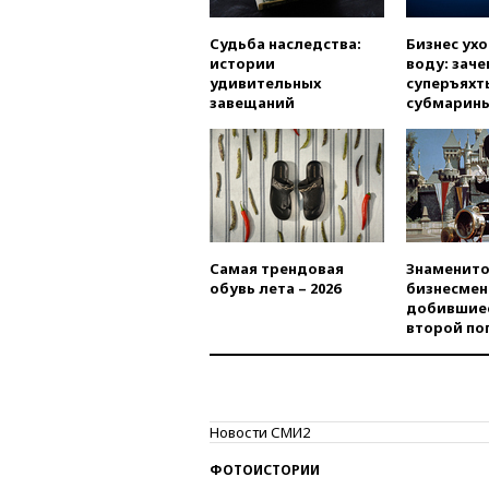
Судьба наследства:
Бизнес ух
истории
воду: заче
удивительных
суперъяхт
завещаний
субмарин
Самая трендовая
Знаменито
обувь лета – 2026
бизнесмен
добившиес
второй по
Новости СМИ2
ФОТОИСТОРИИ