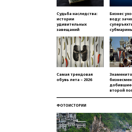
Судьба наследства:
Бизнес ух
истории
воду: заче
удивительных
суперъяхт
завещаний
субмарин
Самая трендовая
Знаменито
обувь лета – 2026
бизнесмен
добившиес
второй по
ФОТОИСТОРИИ