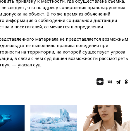
овить привязку к местности, где осуществлена съемка,
«Новороссия» восстановлено
 не следует, что по адресу совершения правонарушения
 допуска на объект. В то же время из объяснений
09:55
Силы ПВО перехватили
за утро 85 БПЛА над
что информация о соблюдении социальной дистанции
территорией РФ
тва и посетителей, отмечается в определении.
09:25
Ильский НПЗ на Кубани
загорелся после падения
представленного материала не представляется возможным
обломков дрона
кдональдс» не выполнило правила поведения при
овности на территории, на которой существует угроза
08:57
Собянин сообщил о
уации, в связи с чем суд лишен возможности рассмотреть
девяти БПЛА, сбитых на
подлете к Москве
ву», — указал суд.
08:42
Силы ПВО сбили почти
400 БПЛА над российскими
регионами
08:16
Лукашенко призвал
белорусов покупать избы в
селах
07:30
Нигерия стала
крупнейшим поставщиком
авиатоплива в Европу
06:30
США и Колумбия