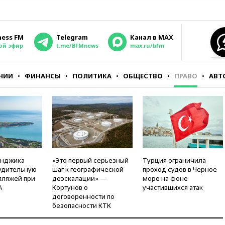
ness FM
Telegram
Канал в MAX
ой эфир
t.me/BFMnews
max.ru/bfm
НИИ
ФИНАНСЫ
ПОЛИТИКА
ОБЩЕСТВО
ПРАВО
АВТ
енджика
«Это первый серьезный
Турция ограничила
удительную
шаг к географической
проход судов в Черное
пляжей при
деэскалации» —
море на фоне
А
Кортунов о
участившихся атак
договоренности по
безопасности КТК