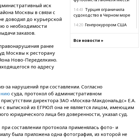
административный иск
14:43
Турция ограничила
айона Москвы в связи с
судоходство в Черном море
 не доводил до курьерской
14:20
Генпрокурором США
ию о необходимости
стал Тодд Бланш
ыдачи заказов.
13:37
Пляжи Геленджика
Все новости »
 правонарушения ранее
закрыты из-за опасности БПЛА
суд Москвы к ресторану
13:03
Испания ввела
айона Ново-Переделкино.
погранконтроль для
аходящегося по адресу
итальянских туристов
12:27
Возгорание на Ильском
НПЗ, вызванное атакой БПЛА,
из-за нарушений при составлении. Согласно
потушили
ению
суда, протокол об административном
11:47
Суд оставил под
 присутствии директора ЗАО «Москва-Макдональдс» Е.А.
арестом Rolls-Royce блогера
и с выпиской из ЕГРЮЛ она не является лицом, имеющим
Лерчек
ого юридического лица без доверенности, указал суд.
11:07
При столкновении
катера и лодки под Самарой
о при составлении протокола применялась фото- и
погибли два человека
иалу была приложена одна фотография, из которой не
10:27
Движение по трассе