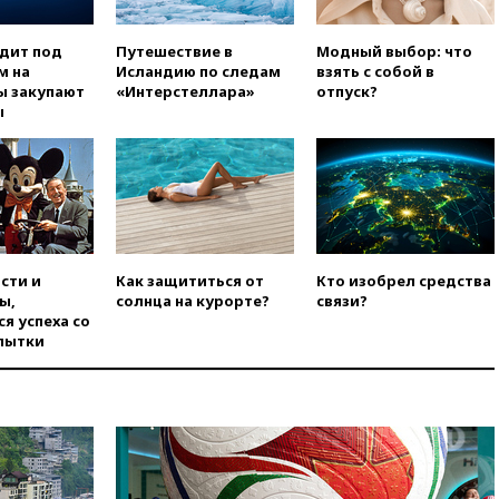
отказал Украине в
использовании Starlink для
одит под
Путешествие в
Модный выбор: что
атак вглубь РФ
м на
Исландию по следам
взять с собой в
ы закупают
«Интерстеллара»
отпуск?
вчера, 21:35
После пожара на
ы
складе в Брянске возбудили
уголовное дело
вчера, 21:26
Лидеры сборной
РФ по гимнастике получили
официальный отказ в визах от
Хорватии
вчера, 21:15
Пентагон
сти и
Как защититься от
Кто изобрел средства
опубликовал 16 новых видео с
ы,
солнца на курорте?
связи?
НЛО
я успеха со
вчера, 21:00
На границе
пытки
Украины с Польшей скопилось
свыше 6,5 тысячи грузовиков
вчера, 20:53
Швыдкой:
«Интервидение» точно
пройдет в 2026 году
вчера, 20:45
ПВО за день