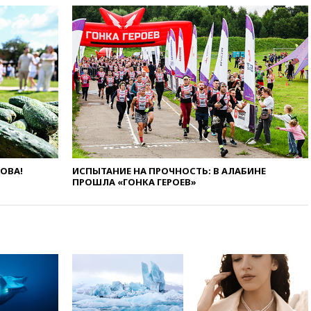
выгоду безвизового режима с
ЕС
вчера, 22:59
На башню
ресторана «Армения» в
Москве вернут утраченную
скульптуру балерины
вчера, 22:45
Литовец
протаранил погранпункт при
попытке попасть в Россию
вчера, 22:28
Бессент
анонсировал скорое
соглашение о прекращении
ЛОВА!
ИСПЫТАНИЕ НА ПРОЧНОСТЬ: В АЛАБИНЕ
ПРОШЛА «ГОНКА ГЕРОЕВ»
огня США и Ирана
вчера, 22:15
Три человека
получили ножевые ранения
при нападении в Чехии
вчера, 22:00
Путин поручил
выделить средства на новые
РЛС для Белгородской
области
вчера, 21:56
The Atlantic: Маск