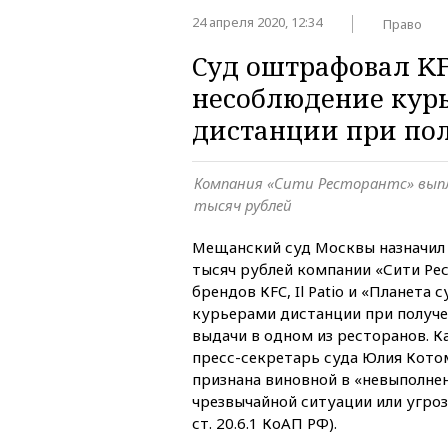
24 апреля 2020, 12:34
Право
Суд оштрафовал KF
несоблюдение кур
дистанции при по
Компания «Сити Ресторантс» вып
тысяч рублей
Мещанский суд Москвы назначил
тысяч рублей компании «Сити Ре
брендов КFC, Il Patio и «Планета
курьерами дистанции при получе
выдачи в одном из ресторанов. К
пресс-секретарь суда Юлия Кото
признана виновной в «невыполне
чрезвычайной ситуации или угрозе
ст. 20.6.1 КоАП РФ).