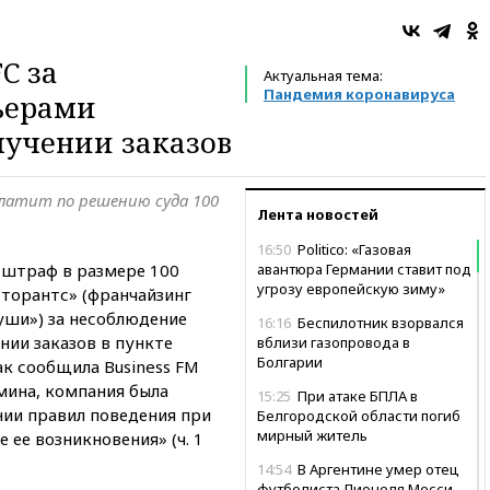
C за
Актуальная тема:
Пандемия коронавируса
ьерами
лучении заказов
латит по решению суда 100
Лента новостей
16:50
Politico: «Газовая
 штраф в размере 100
авантюра Германии ставит под
угрозу европейскую зиму»
сторантс» (франчайзинг
 суши») за несоблюдение
16:16
Беспилотник взорвался
нии заказов в пункте
вблизи газопровода в
Болгарии
ак сообщила Business FM
мина, компания была
15:25
При атаке БПЛА в
нии правил поведения при
Белгородской области погиб
мирный житель
 ее возникновения» (ч. 1
14:54
В Аргентине умер отец
футболиста Лионеля Месси