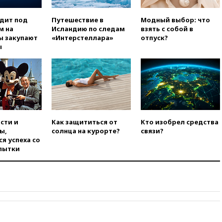
обсуждают координацию
усилий против наркотрафика
одит под
Путешествие в
Модный выбор: что
м на
Исландию по следам
взять с собой в
05:30
ВМС Испании усилили
ы закупают
«Интерстеллара»
отпуск?
присутствие в Сеуте на фоне
ы
миграционного кризиса
03:30
В Минстрое сравнили
качество жилья в Нью-Йорке и
России
02:30
Трамп попросил
отпустить его с круглого стола
в Госдепе, чтобы «вести
сти и
Как защититься от
Кто изобрел средства
войну»
ы,
солнца на курорте?
связи?
я успеха со
01:35
Мигрант погиб при
пытки
попытке попасть из Марокко в
Сеуту на параплане
00:30
FT: ЕС не готов принять в
блок Украину из-за уровня
коррупции
вчера, 23:35
Лукашенко
объяснил экономическую