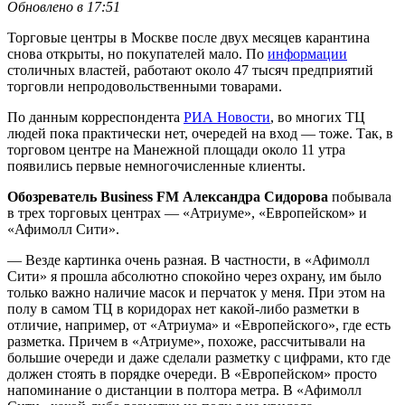
Обновлено в 17:51
Торговые центры в Москве после двух месяцев карантина
снова открыты, но покупателей мало. По
информации
столичных властей, работают около 47 тысяч предприятий
торговли непродовольственными товарами.
По данным корреспондента
РИА Новости
, во многих ТЦ
людей пока практически нет, очередей на вход — тоже. Так, в
торговом центре на Манежной площади около 11 утра
появились первые немногочисленные клиенты.
Обозреватель Business FM Александра Сидорова
побывала
в трех торговых центрах — «Атриуме», «Европейском» и
«Афимолл Сити».
— Везде картинка очень разная. В частности, в «Афимолл
Сити» я прошла абсолютно спокойно через охрану, им было
только важно наличие масок и перчаток у меня. При этом на
полу в самом ТЦ в коридорах нет какой-либо разметки в
отличие, например, от «Атриума» и «Европейского», где есть
разметка. Причем в «Атриуме», похоже, рассчитывали на
большие очереди и даже сделали разметку с цифрами, кто где
должен стоять в порядке очереди. В «Европейском» просто
напоминание о дистанции в полтора метра. В «Афимолл