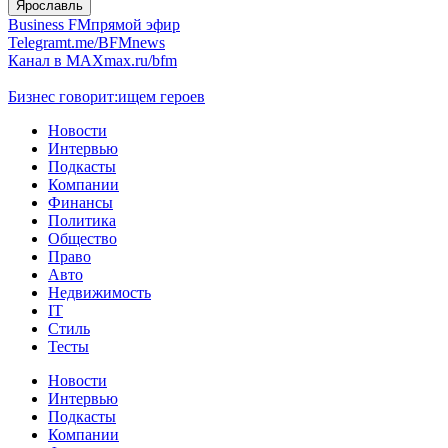
Ярославль
Business FM
прямой эфир
Telegram
t.me/BFMnews
Канал в MAX
max.ru/bfm
Бизнес говорит:
ищем героев
Новости
Интервью
Подкасты
Компании
Финансы
Политика
Общество
Право
Авто
Недвижимость
IT
Стиль
Тесты
Новости
Интервью
Подкасты
Компании