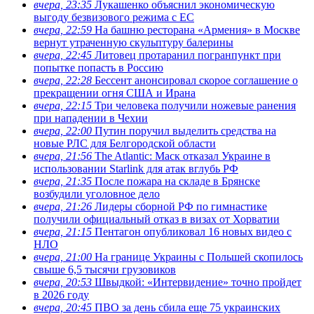
вчера, 23:35
Лукашенко объяснил экономическую
выгоду безвизового режима с ЕС
вчера, 22:59
На башню ресторана «Армения» в Москве
вернут утраченную скульптуру балерины
вчера, 22:45
Литовец протаранил погранпункт при
попытке попасть в Россию
вчера, 22:28
Бессент анонсировал скорое соглашение о
прекращении огня США и Ирана
вчера, 22:15
Три человека получили ножевые ранения
при нападении в Чехии
вчера, 22:00
Путин поручил выделить средства на
новые РЛС для Белгородской области
вчера, 21:56
The Atlantic: Маск отказал Украине в
использовании Starlink для атак вглубь РФ
вчера, 21:35
После пожара на складе в Брянске
возбудили уголовное дело
вчера, 21:26
Лидеры сборной РФ по гимнастике
получили официальный отказ в визах от Хорватии
вчера, 21:15
Пентагон опубликовал 16 новых видео с
НЛО
вчера, 21:00
На границе Украины с Польшей скопилось
свыше 6,5 тысячи грузовиков
вчера, 20:53
Швыдкой: «Интервидение» точно пройдет
в 2026 году
вчера, 20:45
ПВО за день сбила еще 75 украинских