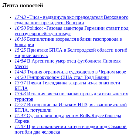
Лента новостей
17:43
«Тиса» выдвинула экс-председателя Верховного
суда на пост президента Венгрии
16:50
Politico: «Газовая авантюра Германии ставит под
угрозу европейскую зиму»
16:16
Беспилотник взорвался вблизи газопровода в
Болгарии
15:25
При атаке БПЛА в Белгородской области погиб
мирный житель
14:54
В Аргентине умер отец футболиста Лионеля
Месси
14:43
Турция ограничила судоходство в Черном море
14:20
Генпрокурором США стал Тодд Бланш
13:37
Пляжи Геленджика закрыты из-за опасности
БПЛА
13:03
Испания ввела погранконтроль для итальянских
туристов
12:27
Возгорание на Ильском НПЗ, вызванное атакой
БПЛА, потушили
11:47
Суд оставил под арестом Rolls-Royce блогера
Лерчек
11:07
При столкновении катера и лодки под Самарой
погибли два человека