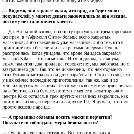
Сити» какой-либо разметки на полу я не увидела.
— Видимо, они заранее знали, что вряд ли будет много
покупателей, у многих деньги закончились за два месяца,
поэтому не стали ничего клеить.
— Да. Но на мой взгляд, по опыту прогулок по трем торговым
центрам, в «Афимолл Сити» больше всего закрытых
магазинов: либо съехавших уже магазинов, либо тех, кто в
принципе пока без света и с закрытыми дверями. Очень
расстроилась, когда увидела, что вроде бы здесь закрылся
магазин Kiko — это косметика. Но я подошла, заглянула,
вижу, там стоят два продавца, говорят: нет, мы работаем, но с
завтрашнего дня. Так что не исключено, что некоторые из
этих бутиков завтра или на днях заработают. Они сказали, что
у них сейчас последние приготовления, так же, как и во
многих других магазинах. Тестировать косметику будет нельзя
на себе, только на бумаге, но тем не менее в этом торговом
центре Kiko остался, в трех других магазинах закрылись, как
они мне сказали, и переехали в другие ТЦ. Я думаю, что там
просто дешевле аренда.
— А продавцы обязаны носить маски и перчатки?
Покупатели соблюдают меры безопасности?
— Очень интересная ситуация. Все ходят в масках и