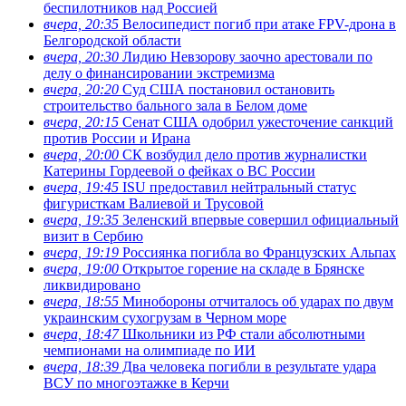
беспилотников над Россией
вчера, 20:35
Велосипедист погиб при атаке FPV-дрона в
Белгородской области
вчера, 20:30
Лидию Невзорову заочно арестовали по
делу о финансировании экстремизма
вчера, 20:20
Суд США постановил остановить
строительство бального зала в Белом доме
вчера, 20:15
Сенат США одобрил ужесточение санкций
против России и Ирана
вчера, 20:00
СК возбудил дело против журналистки
Катерины Гордеевой о фейках о ВС России
вчера, 19:45
ISU предоставил нейтральный статус
фигуристкам Валиевой и Трусовой
вчера, 19:35
Зеленский впервые совершил официальный
визит в Сербию
вчера, 19:19
Россиянка погибла во Французских Альпах
вчера, 19:00
Открытое горение на складе в Брянске
ликвидировано
вчера, 18:55
Минобороны отчиталось об ударах по двум
украинским сухогрузам в Черном море
вчера, 18:47
Школьники из РФ стали абсолютными
чемпионами на олимпиаде по ИИ
вчера, 18:39
Два человека погибли в результате удара
ВСУ по многоэтажке в Керчи