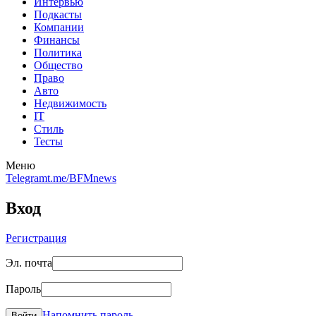
Интервью
Подкасты
Компании
Финансы
Политика
Общество
Право
Авто
Недвижимость
IT
Стиль
Тесты
Меню
Telegram
t.me/BFMnews
Вход
Регистрация
Эл. почта
Пароль
Напомнить пароль
Войти