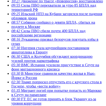
10:27
Движение по трассе «Новороссия» восстановлено
09:55
Силы ПВО перехватили за утро 85 БПЛА над
территорией РФ
09:25
Ильский НПЗ на Кубани загорелся после падения
обломков дрона
08:57
Собянин сообщил о девяти БПЛА, сбитых на
подлете к Москве
08:42
Силы ПВО сбили почти 400 БПЛА над
российскими регионами
08:16
Лукашенко призвал белорусов покупать избы в
селах
07:30
Нигерия стала крупнейшим поставщиком
авиатоплива в Европу
06:30
США и Колумбия обсуждают координацию
усилий против наркотрафика
05:30
ВМС Испании усилили присутствие в Сеуте на
фоне миграционного кризиса
03:30
В Минстрое сравнили качество жилья в Нью-
Йорке и России
02:30
Трамп попросил отпустить его с круглого стола в
Госдепе, чтобы «вести войну»
01:35
Мигрант погиб при попытке попасть из Марокко
в Сеуту на параплане
00:30
FT: ЕС не готов принять в блок Украину из-за
уровня коррупции