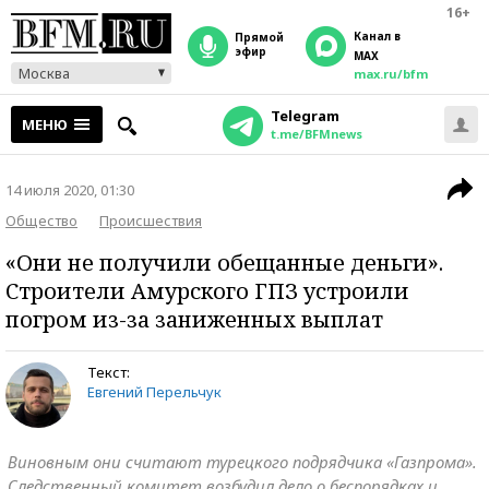
16+
Канал в
прямой
эфир
MAX
Москва
max.ru/bfm
Telegram
МЕНЮ
t.me/BFMnews
14 июля 2020, 01:30
Общество
Происшествия
«Они не получили обещанные деньги».
Строители Амурского ГПЗ устроили
погром из-за заниженных выплат
Текст:
Евгений Перельчук
Виновным они считают турецкого подрядчика «Газпрома».
Следственный комитет возбудил дело о беспорядках и