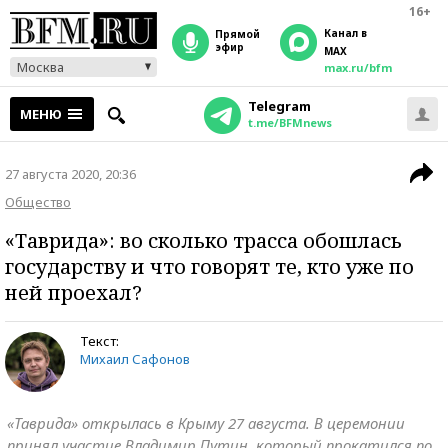
16+
Канал в
прямой
эфир
MAX
Москва
max.ru/bfm
Telegram
МЕНЮ
t.me/BFMnews
27 августа 2020, 20:36
Общество
«Таврида»: во сколько трасса обошлась
государству и что говорят те, кто уже по
ней проехал?
Текст:
Михаил Сафонов
«Таврида» открылась в Крыму 27 августа. В церемонии
принял участие Владимир Путин, который прокатился по