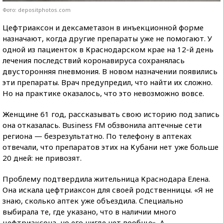
Фото: depositphotos.com
Цефтриаксон и дексаметазон в инъекционной форме
назначают, когда другие препараты уже не помогают. У
одной из пациенток в Краснодарском крае на 12-й день
лечения последствий коронавируса сохранялась
двусторонняя пневмония. В новом назначении появились
эти препараты. Врач предупредил, что найти их сложно.
Но на практике оказалось, что это невозможно вовсе.
Женщине 61 год, рассказывать свою историю под запись
она отказалась. Business FM обзвонила аптечные сети
региона — безрезультатно. По телефону в аптеках
отвечали, что препаратов этих на Кубани нет уже больше
20 дней: не привозят.
Проблему подтвердила жительница Краснодара Елена.
Она искала цефтриаксон для своей родственницы. «Я не
знаю, сколько аптек уже объездила. Специально
выбирала те, где указано, что в наличии много
цефтриаксона, но его нигде нет вообще». А