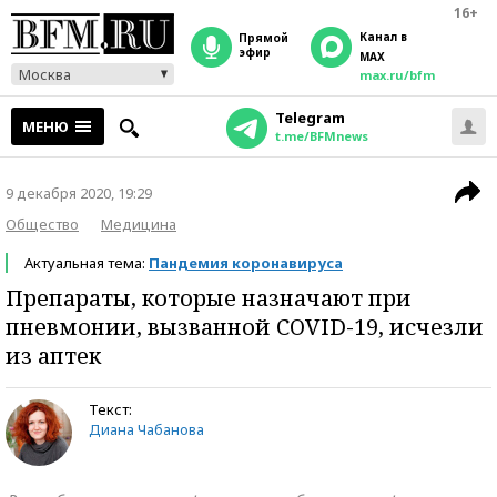
16+
Канал в
прямой
эфир
MAX
Москва
max.ru/bfm
Telegram
МЕНЮ
t.me/BFMnews
9 декабря 2020, 19:29
Общество
Медицина
Актуальная тема:
Пандемия коронавируса
Препараты, которые назначают при
пневмонии, вызванной COVID-19, исчезли
из аптек
Текст:
Диана Чабанова