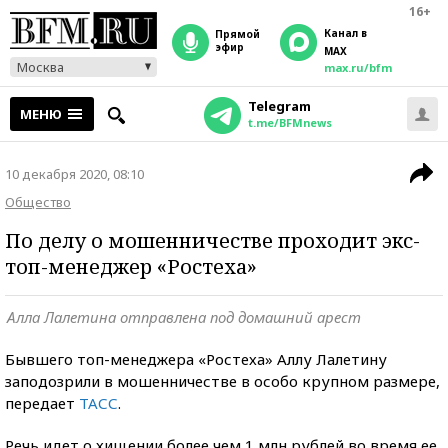
16+
Канал в
прямой
эфир
MAX
Москва
max.ru/bfm
Telegram
МЕНЮ
t.me/BFMnews
10 декабря 2020, 08:10
Общество
По делу о мошенничестве проходит экс-
топ-менеджер «Ростеха»
Алла Лалетина отправлена под домашний арест
Бывшего топ-менеджера «Ростеха» Аллу Лалетину
заподозрили в мошенничестве в особо крупном размере,
передает
ТАСС
.
Речь идет о хищении более чем 1 млн рублей во время ее