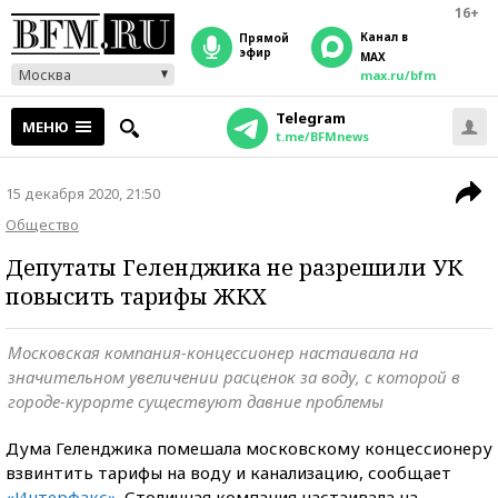
16+
Канал в
прямой
эфир
MAX
Москва
max.ru/bfm
Telegram
МЕНЮ
t.me/BFMnews
15 декабря 2020, 21:50
Общество
Депутаты Геленджика не разрешили УК
повысить тарифы ЖКХ
Московская компания-концессионер настаивала на
значительном увеличении расценок за воду, с которой в
городе-курорте существуют давние проблемы
Дума Геленджика помешала московскому концессионеру
взвинтить тарифы на воду и канализацию, сообщает
«Интерфакс»
. Столичная компания настаивала на