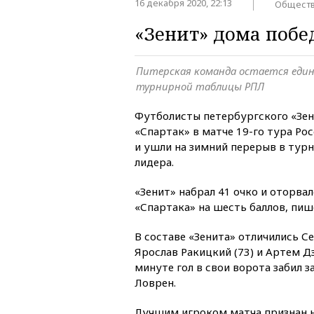
16 декабря 2020, 22:13
Общест
«Зенит» дома побе
Питерская команда остается еди
турнирной таблицы РПЛ
Футболисты петербургского «Зен
«Спартак» в матче 19-го тура Ро
и ушли на зимний перерыв в турн
лидера.
«Зенит» набрал 41 очко и оторва
«Спартака» на шесть баллов, пи
В составе «Зенита» отличились Се
Ярослав Ракицкий (73) и Артем Дз
минуте гол в свои ворота забил 
Ловрен.
Лучшим игроком матча признан