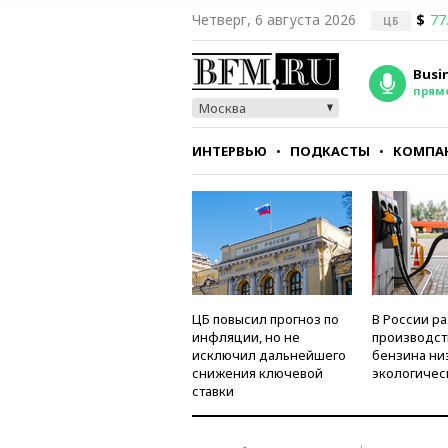
Четверг, 6 августа 2026
$
77
ЦБ
Busi
прям
Москва
ИНТЕРВЬЮ
ПОДКАСТЫ
КОМПА
СТИЛЬ
ТЕСТЫ
ЦБ повысил прогноз по
В России р
инфляции, но не
производст
исключил дальнейшего
бензина ни
снижения ключевой
экологичес
ставки