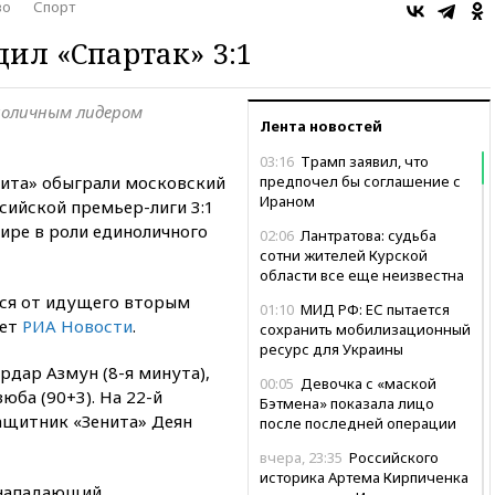
во
Спорт
дил «Спартак» 3:1
ноличным лидером
Лента новостей
03:16
Трамп заявил, что
ита» обыграли московский
предпочел бы соглашение с
Ираном
ссийской премьер-лиги 3:1
ире в роли единоличного
02:06
Лантратова: судьба
сотни жителей Курской
области все еще неизвестна
лся от идущего вторым
01:10
МИД РФ: ЕС пытается
шет
РИА Новости
.
сохранить мобилизационный
ресурс для Украины
рдар Азмун (8-я минута),
00:05
Девочка с «маской
юба (90+3). На 22-й
Бэтмена» показала лицо
защитник «Зенита» Деян
после последней операции
вчера, 23:35
Российского
историка Артема Кирпиченка
 нападающий