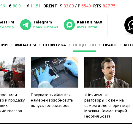
.96
€
88.91
¥
11.51
BRENT
$
83.89
/ ₽
6540
RTS
827.75
ness FM
Telegram
Канал в MAX
ой эфир
t.me/BFMnews
max.ru/bfm
НИИ
ФИНАНСЫ
ПОЛИТИКА
ОБЩЕСТВО
ПРАВО
АВТ
азрешили
Покупатель «Кванта»
«Никчемные
во и продажу
намерен возобновить
разговоры»: с кем на
зких
выпуск телевизоров
самом деле спорит мэр
ких классов
Москвы. Комментарий
Георгия Бовта