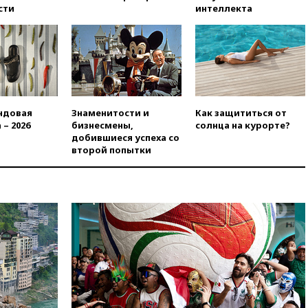
сообщила об омоложении
сти
интеллекта
партийных списков на выборах
в Госдуму
вчера, 19:25
Путин
прокомментировал первый
номер «Единой России» в
бюллетене
вчера, 19:15
Путин обсудил с
ндовая
Знаменитости и
Как защититься от
Памфиловой подготовку к
 – 2026
бизнесмены,
солнца на курорте?
единому дню голосования
добившиеся успеха со
второй попытки
вчера, 18:56
Wildberries
отрицает перенос основной
логистики за пределы России
вчера, 18:45
Крупнейший
склад маркетплейса Rozetka
сгорел под Киевом
вчера, 18:35
Джаред Лето
лишился роли в фильме
Барри Левинсона на фоне
обвинений в насилии
вчера, 18:28
Выборы ректора