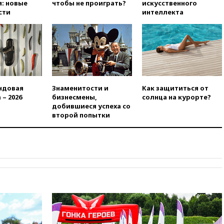
: новые
чтобы не проиграть?
искусственного
исламского банкинга
сти
интеллекта
вчера, 21:43
Организаторы
«Интервидения»
подтвердили, что конкурс
пройдет в Саудовской Аравии
вчера, 21:35
Машков: в РФ
подготовили концепцию
развития театрального
ндовая
Знаменитости и
Как защититься от
искусства до 2035 года
 – 2026
бизнесмены,
солнца на курорте?
вчера, 21:21
Правительство
добившиеся успеха со
РФ разрешило продажу
второй попытки
бензина старых
экологических классов
вчера, 21:15
Путин обсудил с
Машковым 150-летие Союза
театральных деятелей
вчера, 20:47
Newsweek:
«взрывная» диарея охватила
47 из 50 штатов США
вчера, 20:35
ПВО за 12 часов
сбила 200 украинских