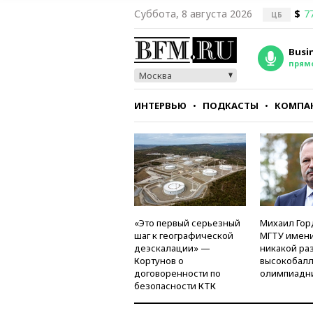
Суббота, 8 августа 2026
$
7
ЦБ
Busi
прям
Москва
ИНТЕРВЬЮ
ПОДКАСТЫ
КОМПА
СТИЛЬ
ТЕСТЫ
«Это первый серьезный
Михаил Гор
шаг к географической
МГТУ имени
деэскалации» —
никакой ра
Кортунов о
высокобалл
договоренности по
олимпиадн
безопасности КТК