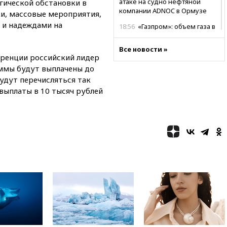
атаке на судно нефтяной
огической обстановки в
компании ADNOC в Ормузе
ки, массовые мероприятия,
 и надеждами на
18:56
«Газпром»: объем газа в
европейских подземных
хранилищах достиг
Все новости »
антирекорда
еренции российский лидер
уммы будут выплачены до
18:25
ТАСС: Уиткофф и
Кушнер могут вскоре посетить
будут перечисляться так
Москву и Киев
 выплаты в 10 тысяч рублей
17:43
«Тиса» выдвинула экс-
председателя Верховного
суда на пост президента
Венгрии
16:50
Politico: «Газовая
авантюра Германии ставит под
угрозу европейскую зиму»
16:16
Беспилотник взорвался
вблизи газопровода в
Болгарии
15:25
При атаке БПЛА в
Белгородской области погиб