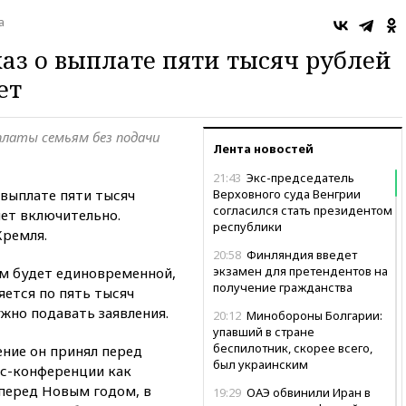
а
аз о выплате пяти тысяч рублей
ет
платы семьям без подачи
Лента новостей
21:43
Экс-председатель
 выплате пяти тысяч
Верховного суда Венгрии
согласился стать президентом
лет включительно.
республики
Кремля.
20:58
Финляндия введет
экзамен для претендентов на
ям будет единовременной,
получение гражданства
яется по пять тысяч
ужно подавать заявления.
20:12
Минобороны Болгарии:
упавший в стране
беспилотник, скорее всего,
ение он принял перед
был украинским
с-конференции как
перед Новым годом, в
19:29
ОАЭ обвинили Иран в