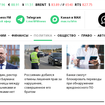
7.96
€
88.91
¥
11.51
BRENT
$
83.89
/ ₽
6540
RTS
827.75
ness FM
Telegram
Канал в MAX
ой эфир
t.me/BFMnews
max.ru/bfm
НИИ
ФИНАНСЫ
ПОЛИТИКА
ОБЩЕСТВО
ПРАВО
АВТ
дин, ректор
Россиянин добился
Банки смогут
 Баумана:
отмены лишения прав за
блокировать переводы
зницы между
нарушение,
при обнаружении
ьниками и
совершенное его
вредоносного ПО
иками нет
братом