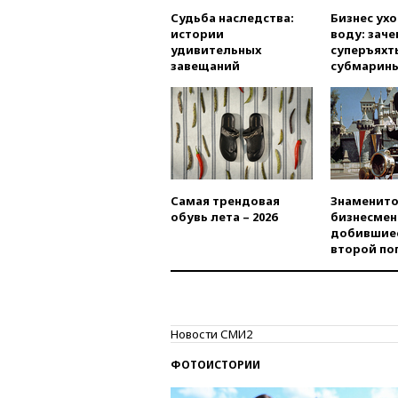
Судьба наследства:
Бизнес ух
истории
воду: заче
удивительных
суперъяхт
завещаний
субмарин
Самая трендовая
Знаменито
обувь лета – 2026
бизнесмен
добившиес
второй по
Новости СМИ2
ФОТОИСТОРИИ