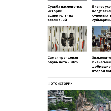
Судьба наследства:
Бизнес ух
истории
воду: заче
удивительных
суперъяхт
завещаний
субмарин
Самая трендовая
Знаменито
обувь лета – 2026
бизнесмен
добившиес
второй по
ФОТОИСТОРИИ