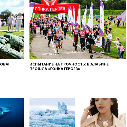
катера и лодки под Самарой
погибли два человека
10:27
Движение по трассе
«Новороссия» восстановлено
09:55
Силы ПВО перехватили
за утро 85 БПЛА над
территорией РФ
09:25
Ильский НПЗ на Кубани
загорелся после падения
обломков дрона
ЛОВА!
ИСПЫТАНИЕ НА ПРОЧНОСТЬ: В АЛАБИНЕ
08:57
Собянин сообщил о
ПРОШЛА «ГОНКА ГЕРОЕВ»
девяти БПЛА, сбитых на
подлете к Москве
08:42
Силы ПВО сбили почти
400 БПЛА над российскими
регионами
08:16
Лукашенко призвал
белорусов покупать избы в
селах
07:30
Нигерия стала