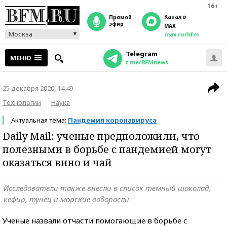
16+
Канал в
прямой
эфир
MAX
Москва
max.ru/bfm
Telegram
МЕНЮ
t.me/BFMnews
25 декабря 2020, 14:49
Технологии
Наука
Актуальная тема:
Пандемия коронавируса
Daily Mail: ученые предположили, что
полезными в борьбе с пандемией могут
оказаться вино и чай
Исследователи также внесли в список темный шоколад,
кефир, тунец и морские водоросли
Ученые назвали отчасти помогающие в борьбе с