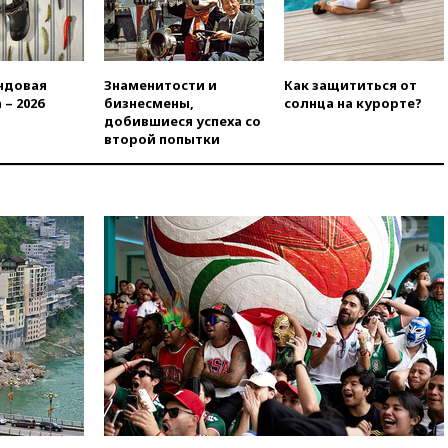
уступкам
вчера, 19:45
Памфилова: ЦИК
примет беспрецедентные
меры безопасности во время
ндовая
Знаменитости и
Как защититься от
выборов
 – 2026
бизнесмены,
солнца на курорте?
добившиеся успеха со
вчера, 19:35
Памфилова
второй попытки
сообщила об омоложении
партийных списков на выборах
в Госдуму
вчера, 19:25
Путин
прокомментировал первый
номер «Единой России» в
бюллетене
вчера, 19:15
Путин обсудил с
Памфиловой подготовку к
единому дню голосования
вчера, 18:56
Wildberries
отрицает перенос основной
логистики за пределы России
вчера, 18:45
Крупнейший
склад маркетплейса Rozetka