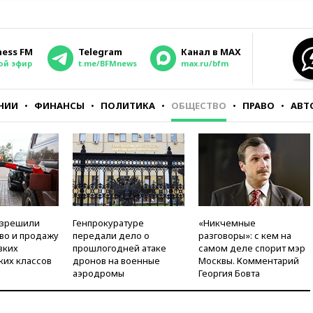
ness FM
Telegram
Канал в MAX
ой эфир
t.me/BFMnews
max.ru/bfm
НИИ
ФИНАНСЫ
ПОЛИТИКА
ОБЩЕСТВО
ПРАВО
АВТ
азрешили
Генпрокуратуре
«Никчемные
во и продажу
передали дело о
разговоры»: с кем на
зких
прошлогодней атаке
самом деле спорит мэр
ких классов
дронов на военные
Москвы. Комментарий
аэродромы
Георгия Бовта