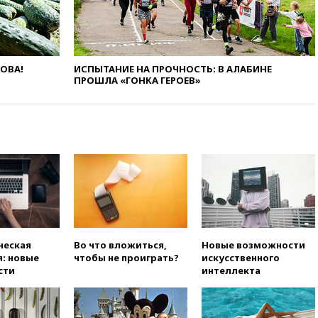
театральных деятелей
вчера, 20:47
Newsweek:
«взрывная» диарея охватила
47 из 50 штатов США
ЛОВА!
ИСПЫТАНИЕ НА ПРОЧНОСТЬ: В АЛАБИНЕ
ПРОШЛА «ГОНКА ГЕРОЕВ»
вчера, 20:35
ПВО за 12 часов
сбила 200 украинских
беспилотников
вчера, 20:20
Третий комплект
золотых медалей выиграли на
ЧЕ российские синхронистки
вчера, 20:15
ТАСС: жизни
главы «Уралдронзавода»
после взрыва ничего не
угрожает
вчера, 20:08
По всей Грузии
ческая
Во что вложиться,
Новые возможности
снова отключилось
: новые
чтобы не проиграть?
искусственного
электричество
сти
интеллекта
вчера, 20:00
Зеленский связал
дефицит ракет с попыткой
Запада принудить Киев к