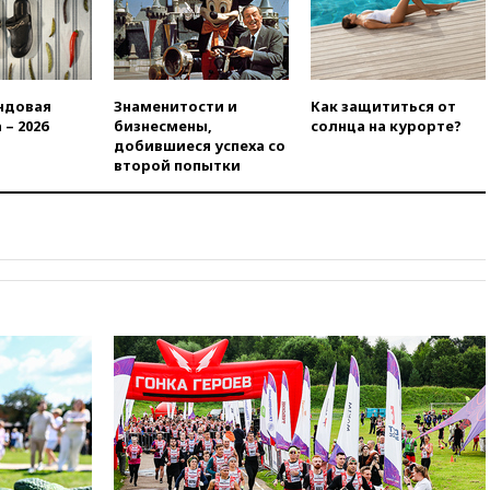
Оренбургской области
вчера, 22:22
Минфин: в июле
выросли нефтегазовые
доходы российского бюджета
ндовая
Знаменитости и
Как защититься от
вчера, 22:15
Аксаков: ЦБ
 – 2026
бизнесмены,
солнца на курорте?
согласовал первый стандарт
добившиеся успеха со
исламского банкинга
второй попытки
вчера, 21:43
Организаторы
«Интервидения»
подтвердили, что конкурс
пройдет в Саудовской Аравии
вчера, 21:35
Машков: в РФ
подготовили концепцию
развития театрального
искусства до 2035 года
вчера, 21:21
Правительство
РФ разрешило продажу
бензина старых
экологических классов
вчера, 21:15
Путин обсудил с
Машковым 150-летие Союза