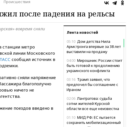
Происшествия
жил после падения на рельсы
рская» вовремя сняли
Лента новостей
05:10
Дом детства Нила
а станции метро
Армстронга впервые за 38 лет
выставили на продажу
ской линии Московского
ТАСС
сообщил источник в
04:00
Мирошник: России стоит
одземки.
быть готовой к продолжению
украинского конфликта
ративно сняли напряжение
03:16
Трамп заявил, что
Пассажира благополучно
предпочел бы соглашение с
оровью ничего не
Ираном
гентства.
02:06
Лантратова: судьба
сотни жителей Курской
жение поездов введено в
области все еще неизвестна
01:10
МИД РФ: ЕС пытается
сохранить мобилизационный