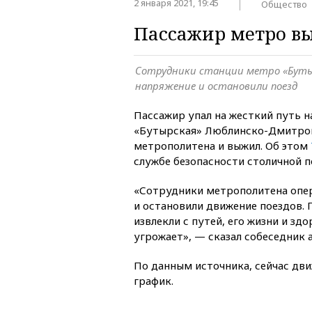
2 января 2021, 19:45
Общество
Пассажир метро вы
Сотрудники станции метро «Буты
напряжение и остановили поезд
Пассажир упал на жесткий путь н
«Бутырская» Люблинско-Дмитров
метрополитена и выжил. Об этом
службе безопасности столичной п
«Сотрудники метрополитена опе
и остановили движение поездов. 
извлекли с путей, его жизни и зд
угрожает», — сказал собеседник а
По данным источника, сейчас дви
график.