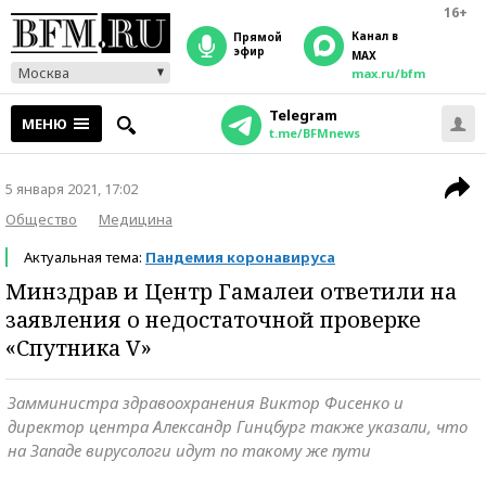
16+
Канал в
прямой
эфир
MAX
Москва
max.ru/bfm
Telegram
МЕНЮ
t.me/BFMnews
5 января 2021, 17:02
Общество
Медицина
Актуальная тема:
Пандемия коронавируса
Минздрав и Центр Гамалеи ответили на
заявления о недостаточной проверке
«Спутника V»
Замминистра здравоохранения Виктор Фисенко и
директор центра Александр Гинцбург также указали, что
на Западе вирусологи идут по такому же пути