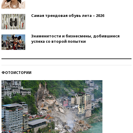
Самая трендовая обувь лета – 2026
Знаменитости и бизнесмены, добившиеся
успеха со второй попытки
Как защититься от солнца на курорте?
ФОТОИСТОРИИ
Кто изобрел средства связи?