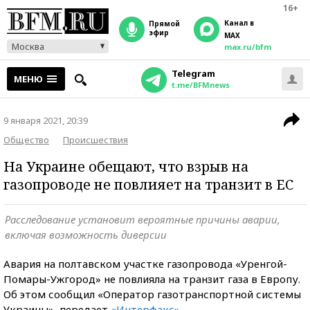
16+
Канал в
прямой
эфир
MAX
Москва
max.ru/bfm
Telegram
МЕНЮ
t.me/BFMnews
9 января 2021, 20:39
Общество
Происшествия
На Украине обещают, что взрыв на
газопроводе не повлияет на транзит в ЕС
Расследование установит вероятные причины аварии,
включая возможность диверсии
Авария на полтавском участке газопровода «Уренгой-
Помары-Ужгород» не повлияла на транзит газа в Европу.
Об этом сообщил «Оператор газотранспортной системы
Украины», передает
«Интерфакс»
.