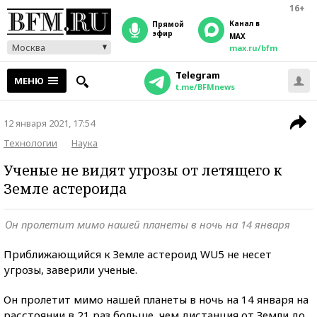
16+
Канал в
прямой
эфир
MAX
Москва
max.ru/bfm
Telegram
МЕНЮ
t.me/BFMnews
12 января 2021, 17:54
Технологии
Наука
Ученые не видят угрозы от летящего к
Земле астероида
Он пролетит мимо нашей планеты в ночь на 14 января
Приближающийся к Земле астероид WU5 не несет
угрозы, заверили ученые.
Он пролетит мимо нашей планеты в ночь на 14 января на
расстоянии в 21 раз больше, чем дистанция от Земли до