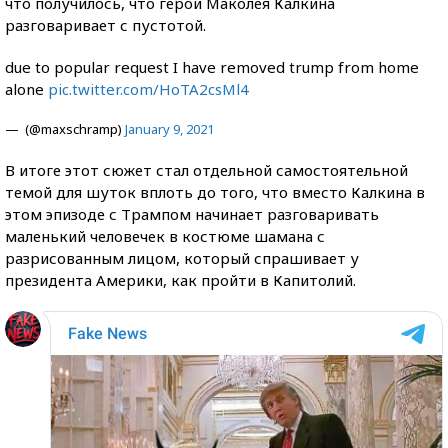
что получилось, что герой Маколея Калкина
разговаривает с пустотой.
due to popular request I have removed trump from home
alone
pic.twitter.com/HoTA2csMl4
— ᅟᅟᅟᅟᅟᅟᅟᅟ (@maxschramp)
January 9, 2021
В итоге этот сюжет стал отдельной самостоятельной
темой для шуток вплоть до того, что вместо Калкина в
этом эпизоде с Трампом начинает разговаривать
маленький человечек в костюме шамана с
разрисованным лицом, который спрашивает у
президента Америки, как пройти в Капитолий.