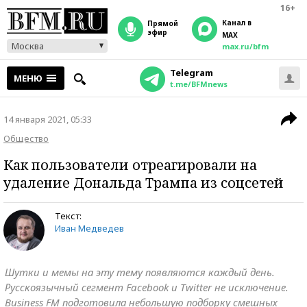
16+
Канал в
прямой
эфир
MAX
Москва
max.ru/bfm
Telegram
МЕНЮ
t.me/BFMnews
14 января 2021, 05:33
Общество
Как пользователи отреагировали на
удаление Дональда Трампа из соцсетей
Текст:
Иван Медведев
Шутки и мемы на эту тему появляются каждый день.
Русскоязычный сегмент Facebook и Twitter не исключение.
Business FM подготовила небольшую подборку смешных