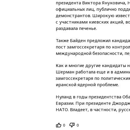
президента Виктора Януковича, Н
официальных лиц, публично под
демонстрантов. Широкую известн
с участниками киевских акций, в
раздавала печенье.
Также Байден предложил кандида
пост замгоссекретаря по контро
международной безопасности, п
Как и многие другие кандидаты 
Шерман работала еще и в админ
замгоссекретаря по политически
иранской ядерной проблеме.
Нуланд в годы президентства Об
Евразии. При президенте Джорд
НАТО. Владеет, в частности, русс
0
0