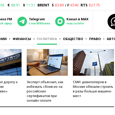
.96
€
88.91
¥
11.51
BRENT
$
83.89
/ ₽
6540
RTS
827.75
ness FM
Telegram
Канал в MAX
ой эфир
t.me/BFMnews
max.ru/bfm
НИИ
ФИНАНСЫ
ПОЛИТИКА
ОБЩЕСТВО
ПРАВО
АВТ
л дорогу к
Эксперт объяснил, как
СМИ: девелоперов в
ии
избежать сбоев из-за
Москве обязали строить
ево»
российских
в разы больше машино-
сертификатов при
мест
онлайн-оплате