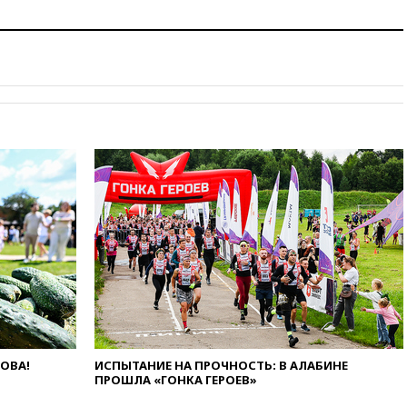
14:40
В Германии задержан
украинец за шпионаж на
оборонном предприятии
14:21
АТОР сообщила о
снижении цен на авиабилеты
в России
14:19
Масштабный сбой
произошел в рунете
14:14
«Ведомости»: Озон банк
не пострадает от британских
санкций
13:58
Медведев назвал
Японию вассалом США
13:45
В Петербурге достроили
новый тоннель зеленой ветки
метро
13:38
В эфире «Радиостанции
ЛОВА!
ИСПЫТАНИЕ НА ПРОЧНОСТЬ: В АЛАБИНЕ
Судного дня» прозвучали три
ПРОШЛА «ГОНКА ГЕРОЕВ»
сообщения