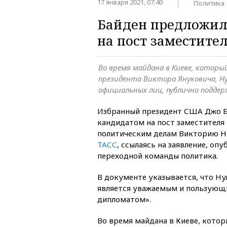
17 января 2021, 07:40
Политика
Байден предложил
на пост заместите
Во время майдана в Киеве, которы
президента Виктора Януковича, Ну
официальных лиц, публично подд
Избранный президент США Джо Б
кандидатом на пост заместителя 
политическим делам Викторию Н
ТАСС
, ссылаясь на заявление, оп
переходной команды политика.
В документе указывается, что Нул
является уважаемым и пользующ
дипломатом».
Во время майдана в Киеве, кото