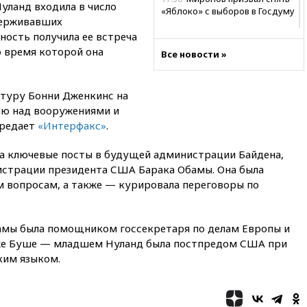
уланд входила в число
«Яблоко» с выборов в Госдуму
держивавших
17:45
Правительство получит
ость получила ее встреча
«золотую акцию» в
о время которой она
Все новости »
управлении аэропортом
Шереметьево
17:35
Шесть человек
туру Бонни Дженкинс на
пострадали при ударе ВСУ по
лю над вооружениями и
автобусу в Запорожской
ередает
«Интерфакс»
.
области
17:25
В аэропортах Сочи и
на ключевые посты в будущей администрации Байдена,
Геленджика сняты
истрации президента США Барака Обамы. Она была
ограничения
м вопросам, а также — курировала переговоры по
17:17
Власти РФ помогут
пострадавшему от атак на
склады Wildberries бизнесу
амы была помощником госсекретаря по делам Европы и
16:55
Экс-директору Popcorn
же Буше — младшем Нуланд была постпредом США при
Books запросили четыре года
ким языком.
условно
16:46
ЦБ: международные
резервы России снизились