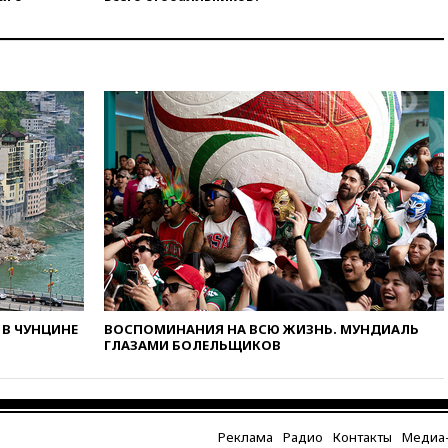
общественный транспорт
12:15
Иран и Оман
согласовали главные пункты
сделки по открытию
Ормузского пролива
11:58
Politico: США
восстановили обмен
разведданными с Украиной
11:58
Великобритания
расширила санкции против
России
11:37
В Ярославской области
обломки БПЛА упали в
резервуары НПЗ
В ЧУНЦИНЕ
ВОСПОМИНАНИЯ НА ВСЮ ЖИЗНЬ. МУНДИАЛЬ
11:19
МИД России ответил на
ГЛАЗАМИ БОЛЕЛЬЩИКОВ
критику мэра Хиросимы в
годовщину ядерной
бомбардировки
10:57
Оверчук заявил о
сокращении товарооборота
Реклама
Радио
Контакты
Медиа-