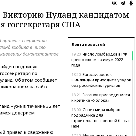
 Викторию Нуланд кандидатом
ля госсекретаря США
й привел к свержению
Лента новостей
ланд входила в число
ерживавших демонстрантов
19:20
Число ломбардов в РФ
превысило максимум 2022
года
айден выдвинул
госсекретаря по
18:50
Euractiv: восток
уланд. Об этом сообщает
Финляндии приходит в упадок
без российских туристов
убликованном на сайте
18:21
Зюганов присоединился
к критике «Яблока»
анд «уже в течение 32 лет
18:00
Совет мира выбрал
имся доверием
подрядчика для
строительства военной базы в
Газе
рый привел к свержению
17:50
Миронов призвал снять