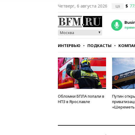
Четверг, 6 августа 2026
$
77
ЦБ
Busi
прям
Москва
ИНТЕРВЬЮ
ПОДКАСТЫ
КОМПА
СТИЛЬ
ТЕСТЫ
Обломки БПЛА попали в
Путин откры
НПЗ в Ярославле
приватизац
«Шереметь