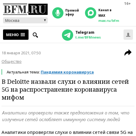
16+
Канал в
прямой
эфир
MAX
Москва
max.ru/bfm
Telegram
МЕНЮ
t.me/BFMnews
18 января 2021, 07:50
Общество
Актуальная тема:
Пандемия коронавируса
В Deloitte назвали слухи о влиянии сетей
5G на распространение коронавируса
мифом
Аналитики опровергли также предположения о том, что
излучение сетей ослабляет иммунную систему людей
Аналитики опровергли слухи о влиянии сетей связи 5G на