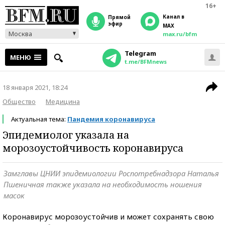
16+
Канал в
прямой
эфир
MAX
Москва
max.ru/bfm
Telegram
МЕНЮ
t.me/BFMnews
18 января 2021, 18:24
Общество
Медицина
Актуальная тема:
Пандемия коронавируса
Эпидемиолог указала на
морозоустойчивость коронавируса
Замглавы ЦНИИ эпидемиологии Роспотребнадзора Наталья
Пшеничная также указала на необходимость ношения
масок
Коронавирус морозоустойчив и может сохранять свою