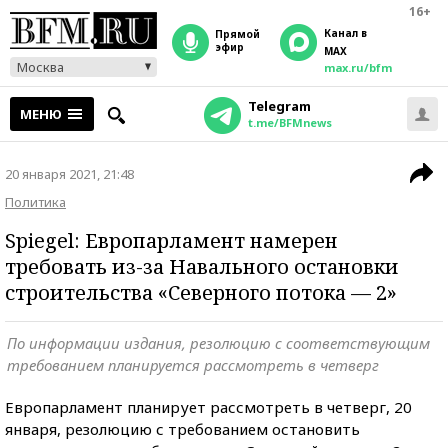
16+
Канал в
прямой
эфир
MAX
Москва
max.ru/bfm
Telegram
МЕНЮ
t.me/BFMnews
20 января 2021, 21:48
Политика
Spiegel: Европарламент намерен
требовать из-за Навального остановки
строительства «Северного потока — 2»
По информации издания, резолюцию с соответствующим
требованием планируется рассмотреть в четверг
Европарламент планирует рассмотреть в четверг, 20
января, резолюцию с требованием остановить