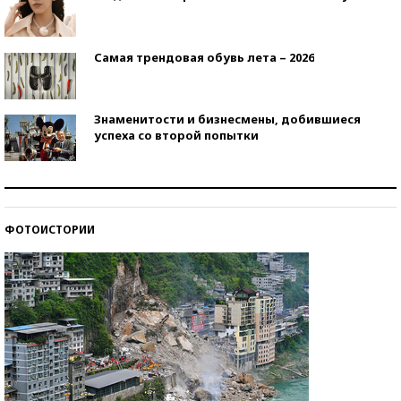
Самая трендовая обувь лета – 2026
Знаменитости и бизнесмены, добившиеся
успеха со второй попытки
Как защититься от солнца на курорте?
ФОТОИСТОРИИ
Кто изобрел средства связи?