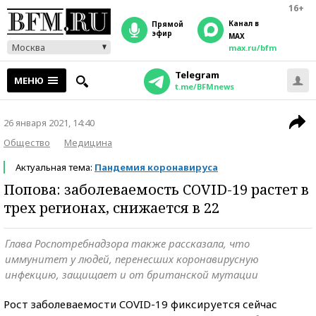
16+
Канал в
прямой
эфир
MAX
Москва
max.ru/bfm
Telegram
МЕНЮ
t.me/BFMnews
26 января 2021, 14:40
Общество
Медицина
Актуальная тема:
Пандемия коронавируса
Попова: заболеваемость COVID-19 растет в
трех регионах, снижается в 22
Глава Роспотребнадзора также рассказала, что
иммунитет у людей, перенесших коронавирусную
инфекцию, защищает и от британской мутации
Рост заболеваемости COVID-19 фиксируется сейчас