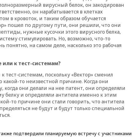
09:56
Хакеры нашли
 полноразмерный вирусный белок, он закодирован
документы об ударах ВСУ по
ответственно, он нарабатывается в клетках
нефтяным терминалам в
том в кровоток, и таким образом обучается
России
ор» пошел по другому пути, они решили, что они
09:49
WSJ: Трамп «сходит с
ептиды, нужные кусочки этого вирусного белка,
ума» из-за сообщений в СМИ
стему стимулировать. Но, возможно, что-то
об истощении боеприпасов у
США
нь понятно, на самом деле, насколько это рабочая
09:36
Исландия и Черногория
в 2028 году могут войти в
е или к тест-системам?
состав Евросоюза
и к тест-системам, поскольку «Вектор» сменил
09:18
Пашинян сообщил о
приверженности Армении
 какой-то неизвестной причине. Когда они
основополагающим
, когда они делали на нее патент, они определяли
принципам ЕАЭС
у белку и определяли антитела именно к этим
09:06
Гендиректора
кой-то причине они стали говорить, что антитела
удмуртской «Ижавиа»
пределяться не будут и будут только специальной
попросили уволиться
ься.
08:51
Осужденный в России
американец Гилман
находится при смерти
 также подтвердили планируемую встречу с участниками