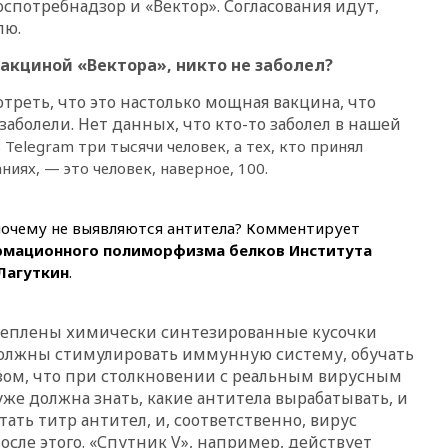
спотребнадзор и «Вектор». Согласования идут,
конкуренты
лю.
10:59
Торговые центры и кафе
вакциной «Вектора», никто не заболел?
в России могут обязать
раздавать питьевую воду
реть, что это настолько мощная вакцина, что
бесплатно
аболели. Нет данных, что кто-то заболел в нашей
10:41
Бывшая глава брокера
 Telegram три тысячи человек, а тех, кто принял
Mind Money Юлия Хандошко
ниях, — это человек, наверное, 100.
признала свою вину
10:41
Пашинян: Армения
понимает невозможность
почему не выявляются антитела? Комментирует
одновременного членства в
рмационного полиморфизма белков Института
ЕС и ЕАЭС
Лагуткин
.
10:21
ФСБ задержала более
20 сотрудников пунктов
обмена криптовалюты в
реплены химически синтезированные кусочки
«Москве-Сити»
должны стимулировать иммунную систему, обучать
10:13
Минтранс предлагает
разом, что при столкновении с реальным вирусным
тратить средства дорожных
же должна знать, какие антитела вырабатывать, и
фондов на защиту трасс от
ать титр антител, и, соответственно, вирус
БПЛА
сле этого. «Спутник V», например, действует