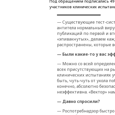
Под обращением подписались 49 ч
участников клинических испытан
— Существующие тест-систе
антитела нормальный вирус
публикаций по первой и вт
«эпивакнутых», делаем каж
распространены, которые ве
— Были какие-то у вас эф
— Можно со всей определенн
всех присутствующих на ры
клинических испытаниях уча
быть, чуть-чуть от укола по
конечно, абсолютно безопасн
неэффективна. «Вектор» нам
— Давно спросили?
— Роспотребнадзор быстро 