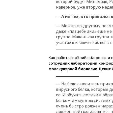
которой будут Минздрав, Ро
наверное, уже вторую неде
— А из тех, кто привился 
— Можно по-другому посмот
даже «плацебники» еще не з
группе. Маленькая группа.
В
участие в клинических испыта
Как работает «ЭпиВакКорона» и 
сотрудник лаборатории конфо
молекулярной биологии Денис 
— На белок-носитель прик
вирусного белка, которые 
ее. И обучать ее таким об
белком иммунная система у
очень быстро должен нараст
должен нейтрализоваться по