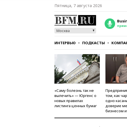
Пятница, 7 августа 2026
Busi
прям
Москва
ИНТЕРВЬЮ
ПОДКАСТЫ
КОМПА
СТИЛЬ
ТЕСТЫ
«Саму болезнь так не
Предприни
вылечить» — Юргенс о
том, как ча
новых правилах
одно касан
листинга ценных бумаг
доверие м
бизнесом и