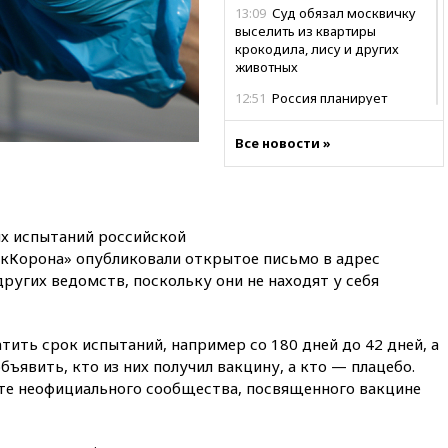
13:09
Суд обязал москвичку
выселить из квартиры
крокодила, лису и других
животных
12:51
Россия планирует
запустить групповые
безвизовые турпоездки для
Все новости »
Вьетнама
12:36
Экспорт растворимого
кофе из России достиг
рекордных показателей
х испытаний российской
12:30
Российские войска
кКорона» опубликовали открытое письмо в адрес
взяли под контроль село
ругих ведомств, поскольку они не находят у себя
Анискино в Харьковской
области
12:15
Минцифры РФ не
тить срок испытаний, например со 180 дней до 42 дней, а
планирует вводить
бъявить, кто из них получил вакцину, а кто — плацебо.
ограничения на доступ детей
те неофициального сообщества, посвященного вакцине
в соцсети
11:58
Резаи: Иран не допустит
открытия второго маршрута в