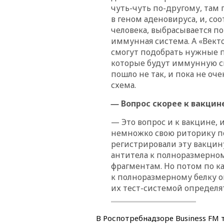
чуть-чуть по-другому, там
в геном аденовируса, и, со
человека, выбрасывается по
иммунная система. А «Вект
смогут подобрать нужные п
которые будут иммунную си
пошло не так, и пока не оче
схема.
—
Вопрос скорее к вакцин
— Это вопрос и к вакцине, 
немножко свою риторику по
регистрировали эту вакцину
антитела к полноразмерном
фрагментам. Но потом по ка
к полноразмерному белку о
их тест-системой определят
В Роспотребнадзоре Business FM