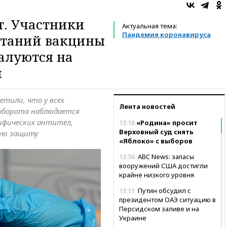
. Участники
Актуальная тема:
Пандемия коронавируса
таний вакцины
алуются на
л
тили, что у всех
Лента новостей
 оборота наблюдается
ифических антител,
13:16
«Родина» просит
Верховный суд снять
ую защиту
«Яблоко» с выборов
13:36
ABC News: запасы
вооружений США достигли
крайне низкого уровня
13:11
Путин обсудил с
президентом ОАЭ ситуацию в
Персидском заливе и на
Украине