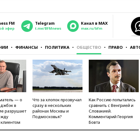
ness FM
Telegram
Канал в MAX
ой эфир
t.me/BFMnews
max.ru/bfm
НИИ
ФИНАНСЫ
ПОЛИТИКА
ОБЩЕСТВО
ПРАВО
АВТ
матель — о
Что за хлопок прозвучал
Как Россию попытались
рджбэк в
сразу в нескольких
сравнить с Венгрией и
ие разрушает
районах Москвы и
Словакией.
ежду
Подмосковья?
Комментарий Георгия
 клиентом
Бовта