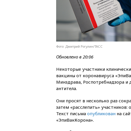
Фото: Дмитрий Рогулин/ТАСС
Обновлено в 20:06
Некоторые участники клинически
вакцины от коронавируса «ЭпиВа
Минздрава, Роспотребнадзора и д
антитела.
Они просят в несколько раз сокра
затем «расслепить» участников: о
Текст письма
опубликован
на сай
«ЭпиВакКорона».