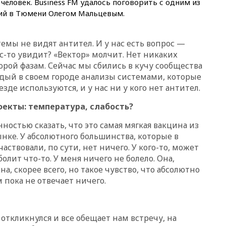
еловек. Business FM удалось поговорить с одним из
Ормузском проливе
ий в Тюмени Олегом Мальцевым.
11:48
Жители Москвы и
Подмосковья сообщили о
громких взрывах
мы не видят антител. И у нас есть вопрос —
-то увидит? «Вектор» молчит. Нет никаких
11:41
ТПП предлагает
изменить процедуру
орой фазам. Сейчас мы сбились в кучу сообщества
банкротства для
дый в своем городе анализы системами, которые
пострадавших от атак БПЛА
зде используются, и у нас ни у кого нет антител.
продавцов
фекты: температура, слабость?
11:38
Шадаев исключил
запуск мессенджера на
«Госуслугах»
остью сказать, что это самая мягкая вакцина из
нке. У абсолютного большинства, которые в
11:22
При стрельбе в школе в
ствовали, по сути, нет ничего. У кого-то, может
Таиланде погибли пять
болит что-то. У меня ничего не болело. Она,
человек
а, скорее всего, но такое чувство, что абсолютно
11:19
Россия рассчитывает
 пока не отвечает ничего.
заключить безвизовые
соглашения с Индонезией и
Малайзией
11:04
«Ведомости»: на партию
откликнулся и все обещает нам встречу, на
«Яблоко» ополчились