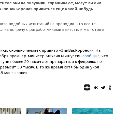
рассорить Россию и Казахстан
нтител они не получили, спрашивают, могут ли они
обречены на провал
«ЭпиВакКорона» привиться еще какой-нибудь
02:00
Ни один водоем Англии
не соответствует нормам
химической безопасности
кто подобных испытаний не проводил. Это все те
л на встречу с разработчиками вынести, и мы готовы
01:00
Трамп: США сами
нуждаются в дальнобойных
ракетах и системах Patriot
00:01
Трамп заявил о
ики, сколько человек привито «ЭпиВакКороной». На
необходимости пополнения
кабря премьер-министр Михаил Мишустин
сообщил
, что
арсенала США
тупит более 20 тысяч доз препарата, а к февралю, по
вчера, 23:28
Слуцкий призвал
ревысит 50 тысяч. В то же время хотя бы один укол
признать «Яблоко»
,5 млн человек.
нежелательной организацией
вчера, 23:15
В Смоленске
ребенок и женщина погибли
при падении деревьев во
время урагана
вчера, 22:55
В Москве в
пятницу ожидаются ливни