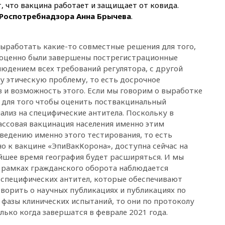
, что вакцина работает и защищает от ковида.
08:22
В Екатеринбурге
 Роспотребнадзора Анна Брычева
.
атакован склад Wildberries
07:52
В Таиланде ученик
устроил стрельбу в школе:
ыработать какие-то совместные решения для того,
есть жертвы
лноценно были завершены пострегистрационные
07:00
Лесной пожар в 30
людением всех требований регулятора, с другой
километрах от Ванкувера
у этическую проблему, то есть досрочное
привел к эвакуации жителей
 и возможность этого. Если мы говорим о выработке
06:00
Суд обязал Meta
 для того чтобы оценить поствакцинальный
выплатить $567 млн по делу о
ализ на специфические антитела. Поскольку в
вреде психическому
ассовая вакцинация населения именно этим
здоровью детей
оведению именно этого тестирования, то есть
05:51
Трамп подписал указ
о к вакцине «ЭпиВакКорона», доступна сейчас на
против «родильного туризма»
йшее время география будет расширяться. И мы
в США
в рамках гражданского оборота наблюдается
04:00
Суд взыскал почти 5 млн
 специфических антител, которые обеспечивают
рублей в пользу семьи
ворить о научных публикациях и публикациях по
отравившегося в детсаду
 фазы клинических испытаний, то они по протоколу
мальчика
лько когда завершатся в феврале 2021 года.
03:00
МИД РФ: попытки Запада