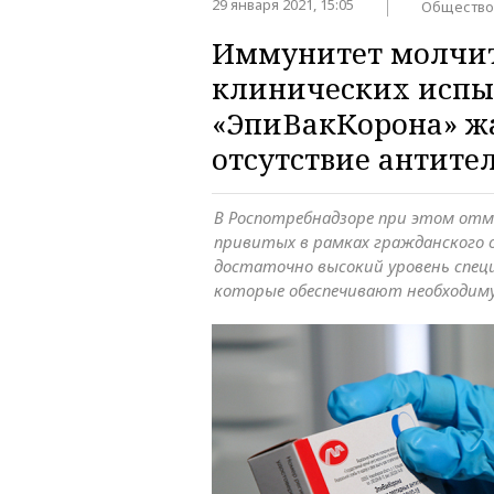
29 января 2021, 15:05
Общество
Иммунитет молчит
клинических испы
«ЭпиВакКорона» ж
отсутствие антите
В Роспотребнадзоре при этом отме
привитых в рамках гражданского
достаточно высокий уровень спец
которые обеспечивают необходим