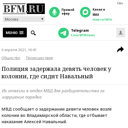
16+
Канал в
прямой
эфир
MAX
Москва
max.ru/bfm
Telegram
МЕНЮ
t.me/BFMnews
6 апреля 2021, 16:41
Общество
Происшествия
Полиция задержала девять человек у
колонии, где сидит Навальный
Их отвезли в отдел МВД для разбирательства за
нарушение порядка
МВД сообщает о задержании девяти человек возле
колонии во Владимирской области, где отбывает
наказание Алексей Навальный.