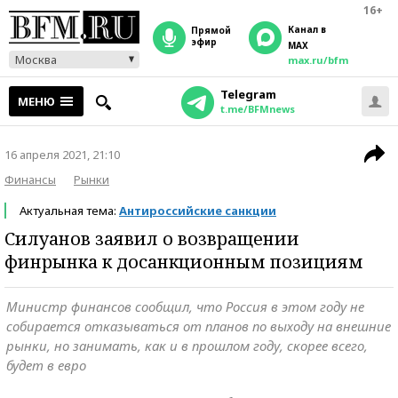
16+
Канал в
прямой
эфир
MAX
Москва
max.ru/bfm
Telegram
МЕНЮ
t.me/BFMnews
16 апреля 2021, 21:10
Финансы
Рынки
Актуальная тема:
Антироссийские санкции
Силуанов заявил о возвращении
финрынка к досанкционным позициям
Министр финансов сообщил, что Россия в этом году не
собирается отказываться от планов по выходу на внешние
рынки, но занимать, как и в прошлом году, скорее всего,
будет в евро