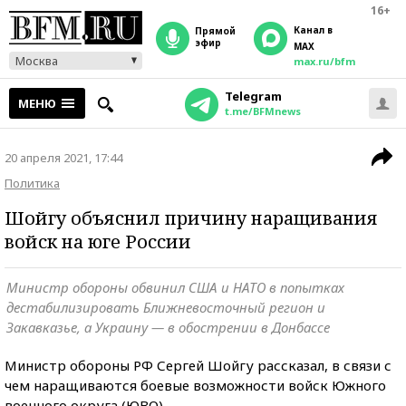
16+
Канал в
прямой
эфир
MAX
Москва
max.ru/bfm
Telegram
МЕНЮ
t.me/BFMnews
20 апреля 2021, 17:44
Политика
Шойгу объяснил причину наращивания
войск на юге России
Министр обороны обвинил США и НАТО в попытках
дестабилизировать Ближневосточный регион и
Закавказье, а Украину — в обострении в Донбассе
Министр обороны РФ Сергей Шойгу рассказал, в связи с
чем наращиваются боевые возможности войск Южного
военного округа (ЮВО).