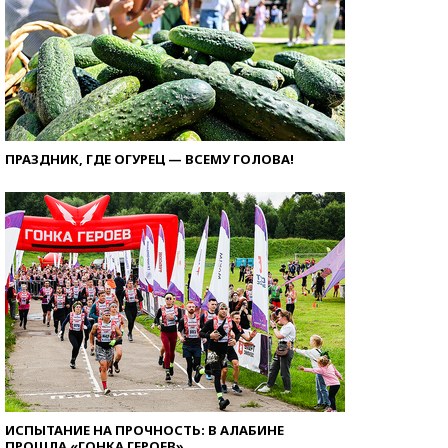
ПРАЗДНИК, ГДЕ ОГУРЕЦ — ВСЕМУ ГОЛОВА!
ИСПЫТАНИЕ НА ПРОЧНОСТЬ: В АЛАБИНЕ
ПРОШЛА «ГОНКА ГЕРОЕВ»