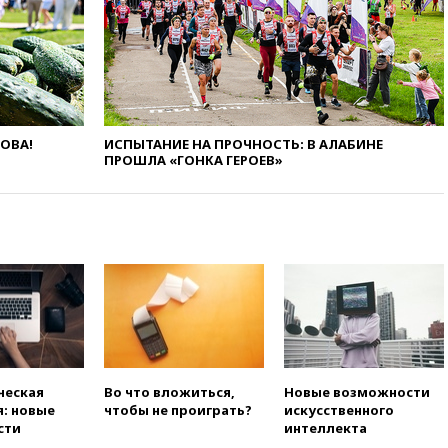
арестовали в Израиле
вчера, 23:23
«Спартак»
разгромил «Оренбург» в
Кубке России
вчера, 23:00
Пост Дмитриева в
X о миграционном кризисе в
ЛОВА!
ИСПЫТАНИЕ НА ПРОЧНОСТЬ: В АЛАБИНЕ
Сеуте набрал миллион
ПРОШЛА «ГОНКА ГЕРОЕВ»
просмотров
вчера, 22:49
Минпромторг:
банкротство «Кванта» не
означает прекращения
производства телевизоров в
РФ
вчера, 22:35
Семь грузовых
вагонов сошли с рельсов в
Оренбургской области
вчера, 22:22
Минфин: в июле
выросли нефтегазовые
ческая
Во что вложиться,
Новые возможности
доходы российского бюджета
: новые
чтобы не проиграть?
искусственного
сти
интеллекта
вчера, 22:15
Аксаков: ЦБ