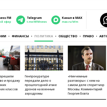
ness FM
Telegram
Канал в MAX
ой эфир
t.me/BFMnews
max.ru/bfm
НИИ
ФИНАНСЫ
ПОЛИТИКА
ОБЩЕСТВО
ПРАВО
АВТ
азрешили
Генпрокуратуре
«Никчемные
во и продажу
передали дело о
разговоры»: с кем на
зких
прошлогодней атаке
самом деле спорит мэр
ких классов
дронов на военные
Москвы. Комментарий
аэродромы
Георгия Бовта