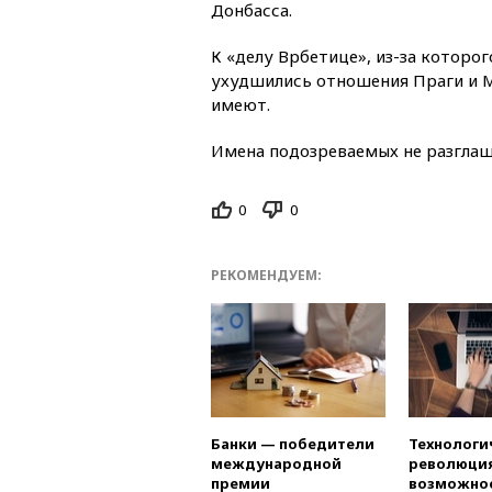
Донбасса.
К «делу Врбетице», из-за которог
ухудшились отношения Праги и М
имеют.
Имена подозреваемых не разглаш
0
0
РЕКОМЕНДУЕМ:
Банки — победители
Технологи
международной
революция
премии
возможно