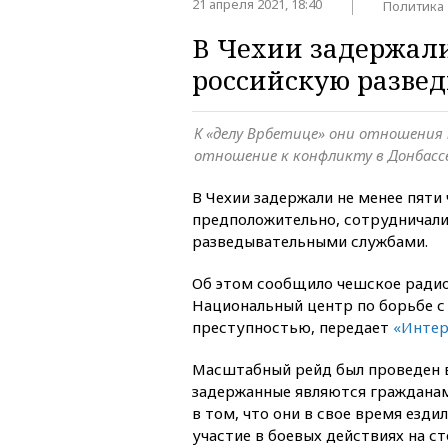
21 апреля 2021, 18:40
Политика
В Чехии задержали
российскую развед
К «делу Врбетице» они отношения
отношение к конфликту в Донбасс
В Чехии задержали не менее пяти 
предположительно, сотрудничали
разведывательными службами.
Об этом сообщило чешское радио
Национальный центр по борьбе с
преступностью, передает
«Интер
Масштабный рейд был проведен в 
задержанные являются гражданам
в том, что они в свое время езди
участие в боевых действиях на с