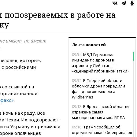
 подозреваемых в работе на
ку
 не имеют, но имеют
Лента новостей
е
09:54
МВД Германии:
человек, которые,
инцидент с дроном в
аэропорту Лейпцига —
 с российскими
«сценарий гибридной атаки»
09:32
В Тверской области
обломки дрона повредили
 со ссылкой на
фасад логокомплекса
 организованной
Wildberries
факс»
.
09:18
В Ярославской области
отражена самая
ночь на среду. Все
массированная атака БПЛА
и Чехии. Их подозревают
ли на Украину и принимали
09:16
Трамп сообщил об
огромном запасе боеприпасов
тороне ополченцев