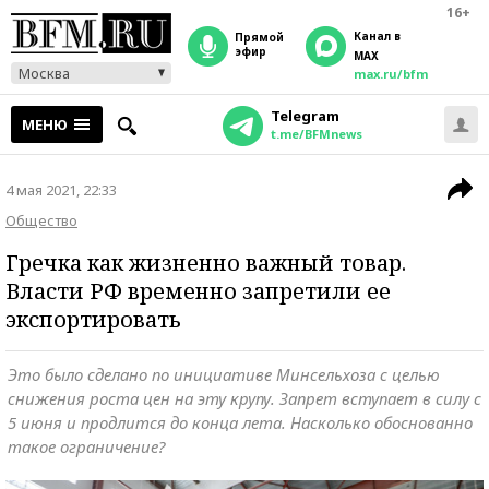
16+
Канал в
прямой
эфир
MAX
Москва
max.ru/bfm
Telegram
МЕНЮ
t.me/BFMnews
4 мая 2021, 22:33
Общество
Гречка как жизненно важный товар.
Власти РФ временно запретили ее
экспортировать
Это было сделано по инициативе Минсельхоза с целью
снижения роста цен на эту крупу. Запрет вступает в силу с
5 июня и продлится до конца лета. Насколько обоснованно
такое ограничение?