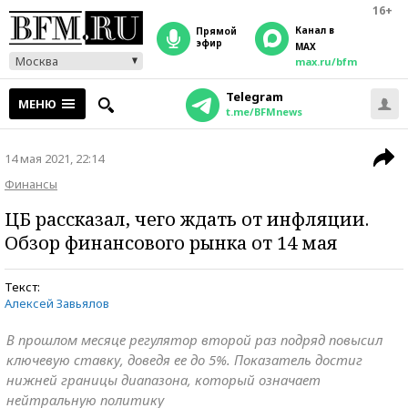
16+
Канал в
прямой
эфир
MAX
Москва
max.ru/bfm
Telegram
МЕНЮ
t.me/BFMnews
14 мая 2021, 22:14
Финансы
ЦБ рассказал, чего ждать от инфляции.
Обзор финансового рынка от 14 мая
Текст:
Алексей Завьялов
В прошлом месяце регулятор второй раз подряд повысил
ключевую ставку, доведя ее до 5%. Показатель достиг
нижней границы диапазона, который означает
нейтральную политику