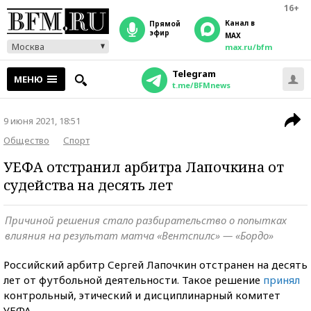
16+
Канал в
прямой
эфир
MAX
Москва
max.ru/bfm
Telegram
МЕНЮ
t.me/BFMnews
9 июня 2021, 18:51
Общество
Спорт
УЕФА отстранил арбитра Лапочкина от
судейства на десять лет
Причиной решения стало разбирательство о попытках
влияния на результат матча «Вентспилс» — «Бордо»
Российский арбитр Сергей Лапочкин отстранен на десять
лет от футбольной деятельности. Такое решение
принял
контрольный, этический и дисциплинарный комитет
УЕФА.