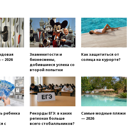
ндовая
Знаменитости и
Как защититься от
 – 2026
бизнесмены,
солнца на курорте?
добившиеся успеха со
второй попытки
ть ребенка
Рекорды ЕГЭ: в каких
Самые модные пляжи
регионах больше
— 2026
я с
всего стобалльников?