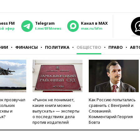
ness FM
Telegram
Канал в MAX
ой эфир
t.me/BFMnews
max.ru/bfm
НИИ
ФИНАНСЫ
ПОЛИТИКА
ОБЩЕСТВО
ПРАВО
АВТ
ок прозвучал
«Рынок не понимает,
Как Россию попытались
кольких
какие книги можно
сравнить с Венгрией и
сквы и
выпускать» — эксперты
Словакией.
ья?
о последствиях дела
Комментарий Георгия
против издателей
Бовта