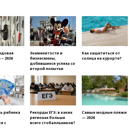
ндовая
Знаменитости и
Как защититься от
 – 2026
бизнесмены,
солнца на курорте?
добившиеся успеха со
второй попытки
ть ребенка
Рекорды ЕГЭ: в каких
Самые модные пляжи
регионах больше
— 2026
я с
всего стобалльников?