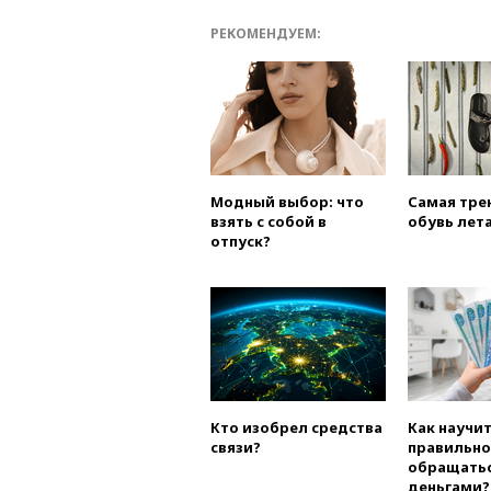
РЕКОМЕНДУЕМ:
Модный выбор: что
Самая тре
взять с собой в
обувь лета
отпуск?
Кто изобрел средства
Как научи
связи?
правильно
обращатьс
деньгами?