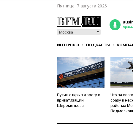
Пятница, 7 августа 2026
Busi
прям
Москва
ИНТЕРВЬЮ
ПОДКАСТЫ
КОМПА
СТИЛЬ
ТЕСТЫ
Путин открыл дорогу к
Что за хлоп
приватизации
сразу в нес
Шереметьева
районах Мо
Подмосков