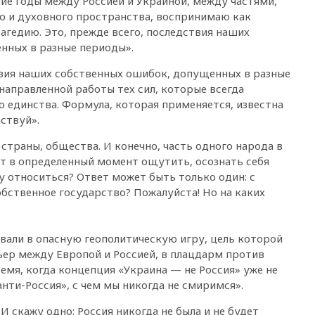
ие годы между Россией и Украиной, между частями,
сенатора Нарусову в список
го и духовного пространства, воспринимаю как
кандидатов в Совфед
гедию. Это, прежде всего, последствия наших
13:57
Wildberries запустит
нных в разные периоды».
программу по открытию
партнерских хабов
твия наших собственных ошибок, допущенных в разные
направленной работы тех сил, которые всегда
13:53
Сенаторы Аргентины
 единства. Формула, которая применяется, известна
одобрили скандальный
законопроект о частной
аствуй».
собственности
 страны, общества. И конечно, часть одного народа в
13:36
ABC News: запасы
т в определенный момент ощутить, осознать себя
вооружений США достигли
у относиться? Ответ может быть только один: с
крайне низкого уровня
обственное государство? Пожалуйста! Но на каких
13:16
«Родина» просит
Верховный суд снять «Яблоко»
с выборов
вали в опасную геополитическую игру, цель которой
13:11
Путин обсудил с
ер между Европой и Россией, в плацдарм против
президентом ОАЭ ситуацию в
емя, когда концепция «Украина — не Россия» уже не
Персидском заливе и на
Украине
нти-Россия», с чем мы никогда не смиримся».
13:09
Суд обязал москвичку
 скажу одно: Россия никогда не была и не будет