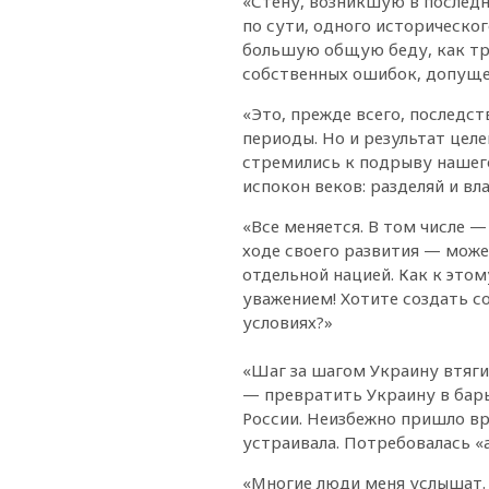
«Стену, возникшую в последн
по сути, одного историческо
большую общую беду, как тра
собственных ошибок, допуще
«Это, прежде всего, последс
периоды. Но и результат целе
стремились к подрыву нашего
испокон веков: разделяй и вл
«Все меняется. В том числе —
ходе своего развития — може
отдельной нацией. Как к этом
уважением! Хотите создать с
условиях?»
«Шаг за шагом Украину втяги
— превратить Украину в барь
России. Неизбежно пришло вр
устраивала. Потребовалась «а
«Многие люди меня услышат. И