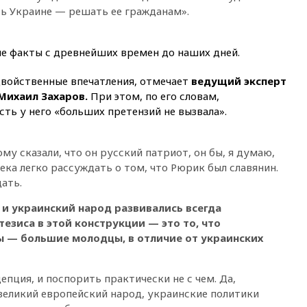
выселить из квартиры
ть Украине — решать ее гражданам».
крокодила, лису и других
животных
12:51
Россия планирует
ие факты с древнейших времен до наших дней.
запустить групповые
безвизовые турпоездки для
двойственные впечатления, отмечает
ведущий эксперт
Вьетнама
Михаил Захаров.
При этом, по его словам,
12:36
Экспорт растворимого
сть у него «больших претензий не вызвала».
кофе из России достиг
рекордных показателей
у сказали, что он русский патриот, он бы, я думаю,
12:30
Российские войска
взяли под контроль село
 века легко рассуждать о том, что Рюрик был славянин.
Анискино в Харьковской
ать.
области
 и украинский народ развивались всегда
12:15
Минцифры РФ не
тезиса в этой конструкции — это то, что
планирует вводить
ограничения на доступ детей
ы — большие молодцы, в отличие от украинских
в соцсети
11:58
Резаи: Иран не допустит
епция, и поспорить практически не с чем. Да,
открытия второго маршрута в
великий европейский народ, украинские политики
Ормузском проливе