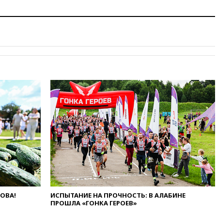
нефтяным терминалам в
России
09:49
WSJ: Трамп «сходит с
ума» из-за сообщений в СМИ
об истощении боеприпасов у
США
09:36
Исландия и Черногория
в 2028 году могут войти в
состав Евросоюза
09:18
Пашинян сообщил о
приверженности Армении
основополагающим
принципам ЕАЭС
09:06
Гендиректора
удмуртской «Ижавиа»
попросили уволиться
08:51
Осужденный в России
американец Гилман
находится при смерти
ЛОВА!
ИСПЫТАНИЕ НА ПРОЧНОСТЬ: В АЛАБИНЕ
ПРОШЛА «ГОНКА ГЕРОЕВ»
08:22
В Екатеринбурге