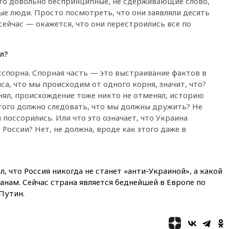
то довольно беспринципные, не сдерживающие слово,
11:48
Жители Москвы и
е люди. Просто посмотреть, что они заявляли десять
Подмосковья сообщили о
 сейчас — окажется, что они перестроились все по
громких взрывах
11:41
ТПП предлагает
изменить процедуру
л?
банкротства для
пострадавших от атак БПЛА
спорна. Спорная часть — это выстраивание фактов в
продавцов
са, что мы происходим от одного корня, значит, что?
11:38
Шадаев исключил
нял, происхождение тоже никто не отменял, историю
запуск мессенджера на
этого должно следовать, что мы должны дружить? Не
«Госуслугах»
 поссорились. Или что это означает, что Украина
11:22
При стрельбе в школе в
 России? Нет, не должна, вроде как этого даже в
Таиланде погибли пять
человек
11:19
Россия рассчитывает
л, что Россия никогда не станет «анти-Украиной», а какой
заключить безвизовые
соглашения с Индонезией и
нам. Сейчас страна является беднейшей в Европе по
Малайзией
Путин.
11:04
«Ведомости»: на партию
«Яблоко» ополчились
конкуренты