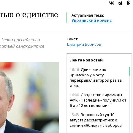
тью о единстве
Актуальная тема:
Украинский кризис
Текст:
 Глава российского
Дмитрий Борисов
статьей ознакомятся
Лента новостей
16:16
Движение по
Крымскому мосту
перекрывали второй раз за
день
16:00
Создатели пирамиды
АФК «Наследие» получили от
6 до 12 лет колонии
15:45
Верховный суд 10
августа рассмотрит иск о
снятии «Яблока» с выборов