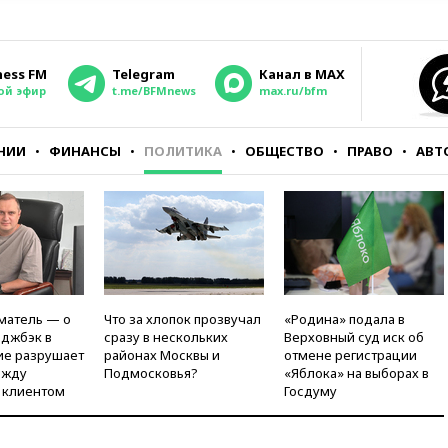
ness FM
Telegram
Канал в MAX
ой эфир
t.me/BFMnews
max.ru/bfm
НИИ
ФИНАНСЫ
ПОЛИТИКА
ОБЩЕСТВО
ПРАВО
АВТ
матель — о
Что за хлопок прозвучал
«Родина» подала в
рджбэк в
сразу в нескольких
Верховный суд иск об
ие разрушает
районах Москвы и
отмене регистрации
ежду
Подмосковья?
«Яблока» на выборах в
 клиентом
Госдуму