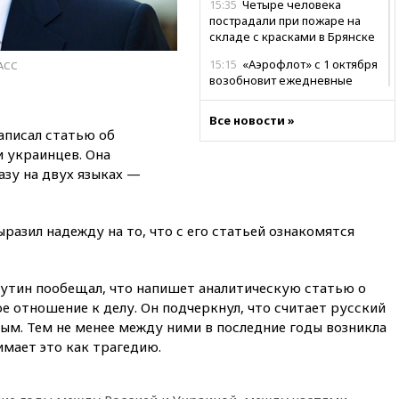
15:35
Четыре человека
пострадали при пожаре на
складе с красками в Брянске
15:15
«Аэрофлот» с 1 октября
ТАСС
возобновит ежедневные
рейсы в Абу-Даби
Все новости »
14:52
Турция, Саудовская
аписал статью об
Аравия и Пакистан
и украинцев. Она
объединились в военный
альянс
азу на двух языках —
14:39
Экс-издатель Popcorn
Books получил условный срок
разил надежду на то, что с его статьей ознакомятся
по делу о пропаганде ЛГБТ
14:34
Минпромторг не
намерен сокращать перечень
Путин пообещал, что напишет аналитическую статью о
товаров для параллельного
ое отношение к делу. Он подчеркнул, что считает русский
импорта
ым. Тем не менее между ними в последние годы возникла
14:14
Роспотребнадзор
имает это как трагедию.
одобрил открытие сезона на
105 пляжах в Анапе
14:09
Глава Тувы включил