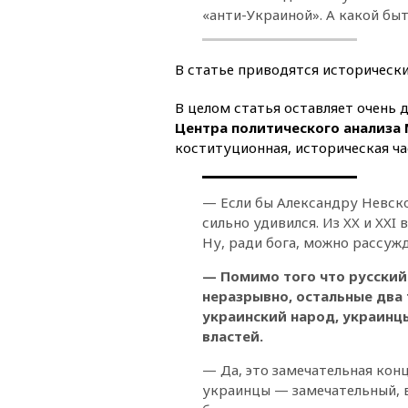
«анти-Украиной». А какой бы
В статье приводятся историческ
В целом статья оставляет очень 
Центра политического анализа 
коституционная, историческая ча
— Если бы Александру Невском
сильно удивился. Из XX и XXI
Ну, ради бога, можно рассужд
— Помимо того что русский
неразрывно, остальные два 
украинский народ, украинц
властей.
— Да, это замечательная конц
украинцы — замечательный, 