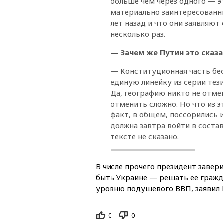
больше чем через одного — э
материально заинтересованны
лет назад и что они заявляют
несколько раз.
— Зачем же Путин это сказа
— Конституционная часть бес
единую линейку из серии тези
Да, географию никто не отме
отменить сложно. Но что из 
факт, в общем, поссорились и
должна завтра войти в состав
тексте не сказано.
В числе прочего президент завери
быть Украине — решать ее гражда
уровню подушевого ВВП, заявил 
0
0