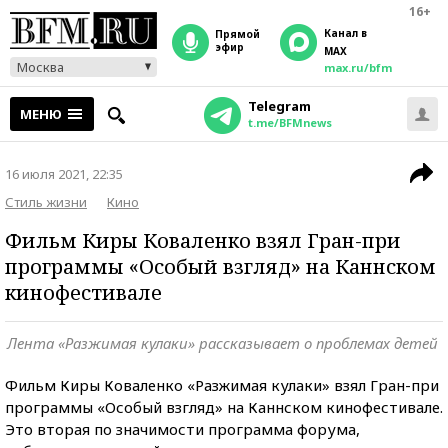
16+
Канал в
прямой
эфир
MAX
Москва
max.ru/bfm
Telegram
МЕНЮ
t.me/BFMnews
16 июля 2021, 22:35
Стиль жизни
Кино
Фильм Киры Коваленко взял Гран-при
программы «Особый взгляд» на Каннском
кинофестивале
Лента «Разжимая кулаки» рассказывает о проблемах детей
Фильм Киры Коваленко «Разжимая кулаки» взял Гран-при
программы «Особый взгляд» на Каннском кинофестивале.
Это вторая по значимости программа форума,