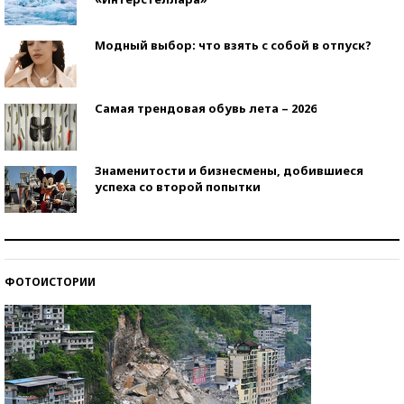
Модный выбор: что взять с собой в отпуск?
Самая трендовая обувь лета – 2026
Знаменитости и бизнесмены, добившиеся
успеха со второй попытки
Как защититься от солнца на курорте?
ФОТОИСТОРИИ
Кто изобрел средства связи?