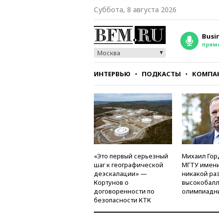
Суббота, 8 августа 2026
Busi
прям
Москва
ИНТЕРВЬЮ
ПОДКАСТЫ
КОМПА
СТИЛЬ
ТЕСТЫ
«Это первый серьезный
Михаил Гор
шаг к географической
МГТУ имени
деэскалации» —
никакой ра
Кортунов о
высокобалл
договоренности по
олимпиадн
безопасности КТК