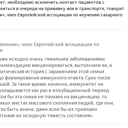
т, необходимо исключить контакт пациентов с
загорелся после падения
зиться в очереди на прививку или в транспорте, говорит
обломков дрона
к», член Европейской ассоциации по изучению сахарного
08:57
Собянин сообщил о
девяти БПЛА, сбитых на
подлете к Москве
08:42
Силы ПВО сбили почти
400 БПЛА над российскими
 клиник», член Европейской ассоциации по
регионами
а
08:16
Лукашенко призвал
 уже исходно очень тяжелыми заболеваниями.
белорусов покупать избы в
екомендацию вакцинироваться, выполнили ее, а
селах
атическая история с заражением этой семьи
07:30
Нигерия стала
о формирования иммунного ответа. Срок после
крупнейшим поставщиком
ой. За такое время, конечно, иммунитет не
авиатоплива в Европу
 укладывается как раз в инкубационный период
06:30
США и Колумбия
ли бы эта семья не поехала на вакцинацию, то
обсуждают координацию
самых местах массового скопления людей, где они,
усилий против наркотрафика
гло быть иначе, даже если бы их приехали
05:30
ВМС Испании усилили
итывая их исходную тяжесть состояния».
присутствие в Сеуте на фоне
миграционного кризиса