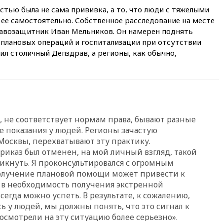
стью была не сама прививка, а то, что люди с тяжелыми
03:30
В Минстрое сравнили
качество жилья в Нью-Йорке и
ее самостоятельно. Собственное расследование на месте
России
авозащитник Иван Мельников. Он намерен поднять
плановых операций и госпитализации при отсутствии
02:30
Трамп попросил
отпустить его с круглого стола
л столичный Депздрав, а регионы, как обычно,
в Госдепе, чтобы «вести
войну»
01:35
Мигрант погиб при
попытке попасть из Марокко в
Сеуту на параплане
00:30
FT: ЕС не готов принять в
д, не соответствует нормам права, бывают разные
блок Украину из-за уровня
е показания у людей. Регионы зачастую
коррупции
осквы, перехватывают эту практику.
вчера, 23:35
Лукашенко
приказ был отменен, на мой личный взгляд, такой
объяснил экономическую
икнуть. Я проконсультировался с огромным
выгоду безвизового режима с
олучение плановой помощи может привести к
ЕС
 в необходимость получения экстренной
вчера, 22:59
На башню
егда можно успеть. В результате, к сожалению,
ресторана «Армения» в
сь у людей, мы должны понять, что это сигнал к
Москве вернут утраченную
осмотрели на эту ситуацию более серьезно».
скульптуру балерины