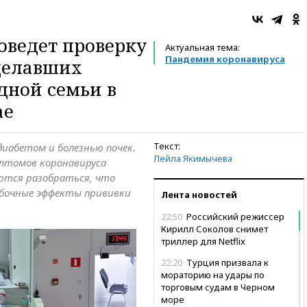
оведет проверку
Актуальная тема:
Пандемия коронавируса
делавших
дной семьи в
ае
Текст:
иабетом и болезнью почек.
Лейла Якимычева
мптомов коронавируса
ются разобраться, что
обочные эффекты прививки
Лента новостей
22:50
Российский режиссер
Кирилл Соколов снимет
триллер для Netflix
22:20
Турция призвала к
мораторию на удары по
торговым судам в Черном
море