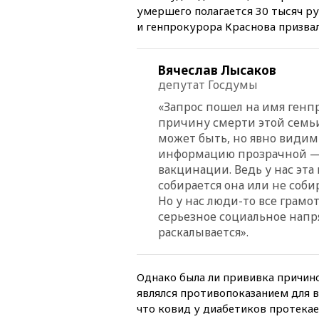
умершего полагается 30 тысяч р
и генпрокурора Краснова призва
Вячеслав Лысаков
депутат Госдумы
«Запрос пошел на имя генпр
причину смерти этой семьи
может быть, но явно видим
информацию прозрачной — 
вакцинации. Ведь у нас эт
собирается она или не соби
Но у нас люди-то все грамо
серьезное социальное напр
раскалывается».
Однако была ли прививка причин
являлся противопоказанием для ва
что ковид у диабетиков протекает