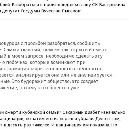
13:37
Пляжи Геленджика
ублей. Разобраться в произошедшем главу СК Бастрыкина
закрыты из-за опасности БПЛА
л депутат Госдумы Вячеслав Лысаков:
13:03
Испания ввела
погранконтроль для
итальянских туристов
12:27
Возгорание на Ильском
НПЗ, вызванное атакой БПЛА,
окурора с просьбой разобраться, сообщить
потушили
. Самый главный, скажем так, скрытый смысл,
ый в моем запросе, необходимо сделать эту
11:47
Суд оставил под
о побочках, которые возникают при
арестом Rolls-Royce блогера
Лерчек
а информация закрыта полностью: непонятно,
рается, анализируется она или не анализируется.
11:07
При столкновении
тные. Это будоражит общество, это создает
катера и лодки под Самарой
погибли два человека
яжение, потому что общество уже
10:27
Движение по трассе
«Новороссия» восстановлено
09:55
Силы ПВО перехватили
ой смерти кубанской семьи? Сахарный диабет изначально
за утро 85 БПЛА над
кцинации, но затем его из перечня убрали. Дело в том,
территорией РФ
 в десять раз тяжелее. И вакцинация им показана. Но
09:25
Ильский НПЗ на Кубани