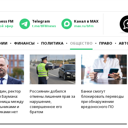
ness FM
Telegram
Канал в MAX
ой эфир
t.me/BFMnews
max.ru/bfm
НИИ
ФИНАНСЫ
ПОЛИТИКА
ОБЩЕСТВО
ПРАВО
АВТ
дин, ректор
Россиянин добился
Банки смогут
 Баумана:
отмены лишения прав за
блокировать переводы
зницы между
нарушение,
при обнаружении
ьниками и
совершенное его
вредоносного ПО
иками нет
братом