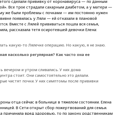
о этого сделали прививку от коронавируса — по данным
й». Все трое страдали сахарным диабетом, а у матери —
17:43
«Тиса» выдвинула экс-
председателя Верховного
му же были проблемы с почками — им постоянно нужен
суда на пост президента
вивке появилась у Ляли — ей отказали в плановой
Венгрии
ется. Вместе с Лялей прививаться пошла вся семья,
16:50
Politico: «Газовая
ла, рассказала тетя осиротевшей девочки Елена:
авантюра Германии ставит под
угрозу европейскую зиму»
ать какую-то Лялечке операцию. Но какую, я не знаю.
16:16
Беспилотник взорвался
вблизи газопровода в
ная насколько регулярная? Как часто она ее
Болгарии
15:25
При атаке БПЛА в
Белгородской области погиб
ь вечером и утром сливались. У них дома
мирный житель
ентра стоит. Они самостоятельно это делали.
рые чистят почки. У них симптомы после прививки
14:54
В Аргентине умер отец
футболиста Лионеля Месси
14:43
Турция ограничила
судоходство в Черном море
оны отца сейчас в больнице в тяжелом состоянии. Елена
14:20
Генпрокурором США
нницей. В Сети открыт сбор пожертвований для семьи.
стал Тодд Бланш
ка причинила вред здоровью, то по закону родственникам