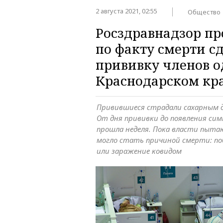
2 августа 2021, 02:55
Общество
Росздравнадзор пр
по факту смерти с
прививку членов о
Краснодарском кр
Привившиеся страдали сахарным д
От дня прививки до появления си
прошла неделя. Пока власти пыта
могло стать причиной смерти: п
или заражение ковидом