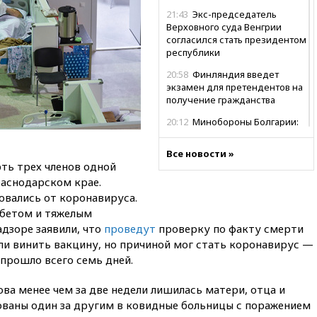
21:43
Экс-председатель
Верховного суда Венгрии
согласился стать президентом
республики
20:58
Финляндия введет
экзамен для претендентов на
получение гражданства
20:12
Минобороны Болгарии:
упавший в стране
беспилотник, скорее всего,
Все новости »
был украинским
ть трех членов одной
раснодарском крае.
19:29
ОАЭ обвинили Иран в
атаке на судно нефтяной
овались от коронавируса.
компании ADNOC в Ормузе
абетом и тяжелым
адзоре заявили, что
проведут
проверку по факту смерти
18:56
«Газпром»: объем газа в
европейских подземных
али винить вакцину, но причиной мог стать коронавирус —
хранилищах достиг
 прошло всего семь дней.
антирекорда
а менее чем за две недели лишилась матери, отца и
18:25
ТАСС: Уиткофф и
Кушнер могут вскоре посетить
ованы один за другим в ковидные больницы с поражением
Москву и Киев