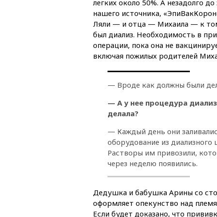
легких около 50%. А незадолго д
нашего источника, «ЭпиВакКороно
Ляли — и отца — Михаила — к то
был диализ. Необходимость в при
операции, пока она не вакциниру
включая пожилых родителей Михаи
— Вроде как должны были дел
— А у нее процедура диализ
делала?
— Каждый день они заливалис
оборудование из диализного ц
Растворы им привозили, кото
через неделю появились.
Дедушка и бабушка Арины со стор
оформляет опекунство над племя
Если будет доказано, что привив