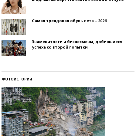
Самая трендовая обувь лета – 2026
Знаменитости и бизнесмены, добившиеся
успеха со второй попытки
Как защититься от солнца на курорте?
ФОТОИСТОРИИ
Кто изобрел средства связи?