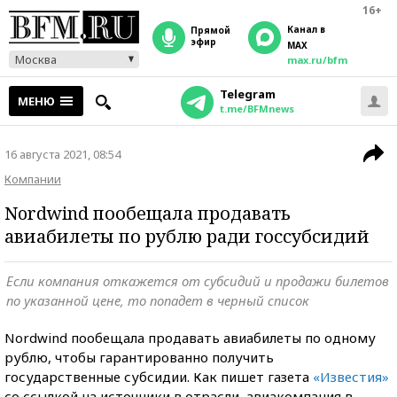
16+
Канал в
прямой
эфир
MAX
Москва
max.ru/bfm
Telegram
МЕНЮ
t.me/BFMnews
16 августа 2021, 08:54
Компании
Nordwind пообещала продавать
авиабилеты по рублю ради госсубсидий
Если компания откажется от субсидий и продажи билетов
по указанной цене, то попадет в черный список
Nordwind пообещала продавать авиабилеты по одному
рублю, чтобы гарантированно получить
государственные субсидии. Как пишет газета
«Известия»
со ссылкой на источники в отрасли, авиакомпания в