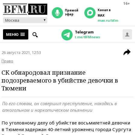
16+
Канал в
прямой
эфир
MAX
Москва
max.ru/bfm
Telegram
МЕНЮ
t.me/BFMnews
26 августа 2021, 12:53
Право
СК обнародовал признание
подозреваемого в убийстве девочки в
Тюмени
По его словам, он совершил преступление, находясь в
алкогольном и наркотическом опьянении
По уголовному делу об убийстве восьмилетней девочки
в Тюмени задержан 40-летний уроженец города Сургута