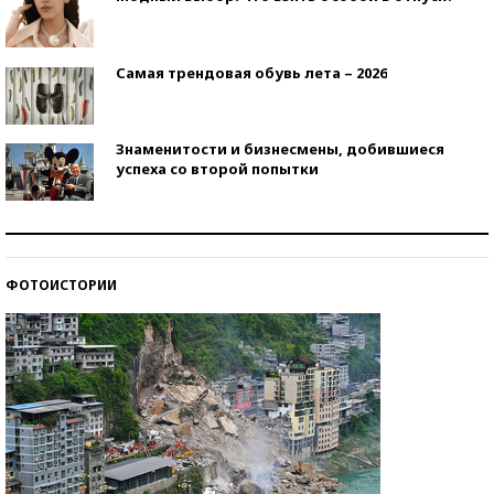
Самая трендовая обувь лета – 2026
Знаменитости и бизнесмены, добившиеся
успеха со второй попытки
Как защититься от солнца на курорте?
ФОТОИСТОРИИ
Кто изобрел средства связи?