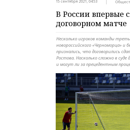
15 сентября 2021, 04:53
Общест
В России впервые с
договорном матче
Несколько игроков команды треть
новороссийского «Черноморца» и 
признались, что договорились сда
Ростова. Насколько сложно в суде
и могут ли за прецедентным проце