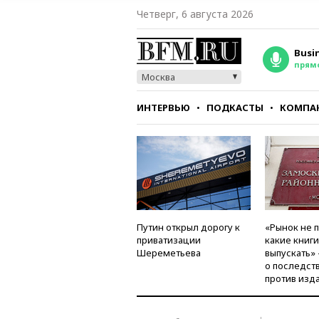
Четверг, 6 августа 2026
Busi
прям
Москва
ИНТЕРВЬЮ
ПОДКАСТЫ
КОМПА
СТИЛЬ
ТЕСТЫ
Путин открыл дорогу к
«Рынок не 
приватизации
какие книг
Шереметьева
выпускать»
о последст
против изд