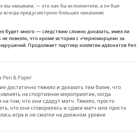
 вы называли, — это как бы исполнители, а он был
17:50
Миронов призвал снять
«Яблоко» с выборов в Госдуму
м всегда предусмотрено большее наказание.
17:45
Правительство получит
«золотую акцию» в
ел будет много — следствию сложно доказать, имел ли
управлении аэропортом
к не повезло, что кроме истории с «Черноморцем» за
Шереметьево
 нарушений. Продолжает партнер коллегии адвокатов Pen
17:35
Шесть человек
пострадали при ударе ВСУ по
автобусу в Запорожской
области
17:25
В аэропортах Сочи и
 Pen & Paper
Геленджика сняты
ограничения
е достаточно тяжело и доказать тем более, что
повлиять на спортивное мероприятие, когда
17:17
Власти РФ помогут
на том, что они сдадут матч. Тяжело, просто
пострадавшему от атак на
склады Wildberries бизнесу
ать, что они сговорились и сдали матч или просто
илась игра и не смогли на должном уровне
16:55
Экс-директору Popcorn
Books запросили четыре года
условно
16:46
ЦБ: международные