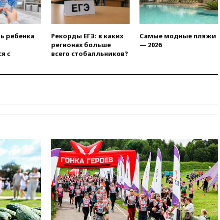
дефицита боеприпасов
14:40
В Германии задержан
украинец за шпионаж на
ть ребенка
Рекорды ЕГЭ: в каких
Самые модные пляжи
оборонном предприятии
регионах больше
— 2026
я с
всего стобалльников?
14:21
АТОР сообщила о
снижении цен на авиабилеты
в России
14:19
Масштабный сбой
произошел в рунете
14:14
«Ведомости»: Озон банк
не пострадает от британских
санкций
13:58
Медведев назвал
Японию вассалом США
13:45
В Петербурге достроили
новый тоннель зеленой ветки
метро
13:38
В эфире «Радиостанции
Судного дня» прозвучали три
сообщения