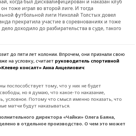
чай, когда был дисквалифицирован и наказан клуб
Геленджика возобновили
он тоже играл во второй лиге. И тогда
работу
льной футбольной лиги Николай Толстых довел
19:00
Путин уточнил порядок
манда прекратила участие в соревнованиях и тоже
присвоения воинских званий
 дело доходило до разбирательства в суде, такого
добровольцам
18:50
Euractiv: восток
Финляндии приходит в упадок
без российских туристов
зит до пяти лет колонии. Впрочем, они признали свою
аже на условку, считает
руководитель спортивной
18:35
В Жуковском и
аэропорту Геленджика
«Клевер консалт» Анна Анцелиович
:
введены ограничения
18:21
Зюганов присоединился
ны поспособствует тому, что у них не будет
к критике «Яблока»
вободы, но я думаю, что какое-то наказание,
18:15
Четыре человека
ь, условное. Потому что смысл именно показать, что
пострадали при атаках ВСУ на
ные матчи будут наказываться.
Белгородскую область
18:00
Совет мира выбрал
полнительного директора «Чайки» Олега Баяна,
подрядчика для
делено в отдельное производство. О чем это может
строительства военной базы в
Газе