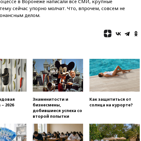
роцессе в Воронеже написали все СМИ, крупные
резервы России снизились
ему сейчас упорно молчат. Что, впрочем, совсем не
16:35
На восстановление
езонансным делом.
Херсонской области направят
6,8 млрд рублей
16:16
The Guardian: ученые
США создали
гипоаллергенных собак
15:45
Спутник «Электро-Л» №
5 введен в эксплуатацию
15:35
Два человека погибли
при атаках дронов ВСУ в
Брянской области
15:15
В половине штатов США
зафиксирована вспышка
ндовая
Знаменитости и
Как защититься от
сальмонеллеза
 – 2026
бизнесмены,
солнца на курорте?
добившиеся успеха со
14:57
Жара в Европе может
второй попытки
нанести ущерб экономике в
размере €800 млрд
14:49
Пентагон озаботился
критикой Трампа по поводу