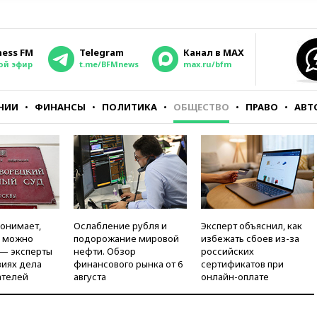
ness FM
Telegram
Канал в MAX
ой эфир
t.me/BFMnews
max.ru/bfm
НИИ
ФИНАНСЫ
ПОЛИТИКА
ОБЩЕСТВО
ПРАВО
АВТ
понимает,
Ослабление рубля и
Эксперт объяснил, как
и можно
подорожание мировой
избежать сбоев из-за
 — эксперты
нефти. Обзор
российских
виях дела
финансового рынка от 6
сертификатов при
ателей
августа
онлайн-оплате