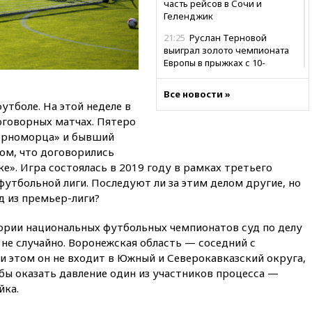
часть рейсов в Сочи и
Геленджик
21:25
Руслан Терновой
выиграл золото чемпионата
Европы в прыжках с 10-
метровой вышки
Все новости »
21:10
РФ не получала
утболе. На этой неделе в
обращений о прекращении
оговорных матчах. Пятеро
концессии строительства ж/д
в Армении
Черноморца» и бывший
ом, что договорились
21:00
В России вновь
е». Игра состоялась в 2019 году в рамках третьего
обсуждают эксперимент по
онлайн-продаже алкоголя
утбольной лиги. Последуют ли за этим делом другие, но
д из премьер-лиги?
20:45
Матвиенко: россиянам
могут рекомендовать не
тории национальных футбольных чемпионатов суд по делу
посещать Армению
не случайно. Воронежская область — соседний с
20:35
ПВО за день сбила еще
и этом он не входит в Южный и Северокавказский округа,
281 украинский беспилотник
 бы оказать давление один из участников процесса —
над Россией
йка.
20:27
Ямпольская призвала
оптимизировать олимпиады