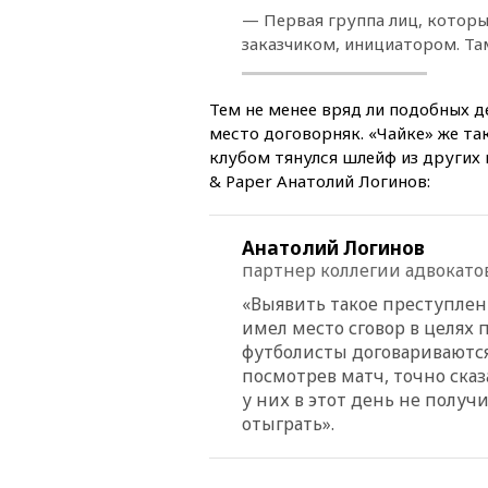
— Первая группа лиц, которых
заказчиком, инициатором. Та
Тем не менее вряд ли подобных д
место договорняк. «Чайке» же та
клубом тянулся шлейф из других
& Paper Анатолий Логинов:
Анатолий Логинов
партнер коллегии адвокатов
«Выявить такое преступлени
имел место сговор в целях 
футболисты договариваются 
посмотрев матч, точно сказ
у них в этот день не получ
отыграть».