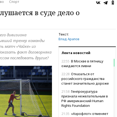
во
Спорт
лушается в суде дело о
Текст:
его дивизиона
Влад Арапов
бывший тренер команды
ть матч «Чайке» из
 доказать факт договорняка
Лента новостей
ссом последовать другие?
22:55
В Москве в пятницу
ожидаются ливни
22:28
Отказаться от
российского гражданства
станет значительно дороже
21:58
Генпрокуратура
признала нежелательным в
РФ американский Human
Rights Foundation
21:35
«Аэрофлот» отменяет