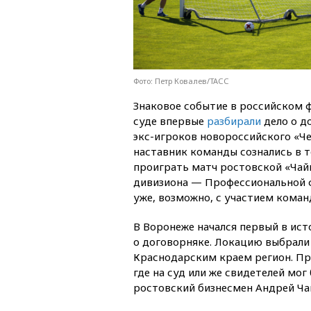
Фото: Петр Ковалев/ТАСС
Знаковое событие в российском ф
суде впервые
разбирали
дело о д
экс-игроков новороссийского «
наставник команды сознались в т
проиграть матч ростовской «Чайк
дивизиона — Профессиональной ф
уже, возможно, с участием коман
В Воронеже начался первый в ис
о договорняке. Локацию выбрали 
Краснодарским краем регион. Пр
где на суд или же свидетелей мог
ростовский бизнесмен Андрей Ча