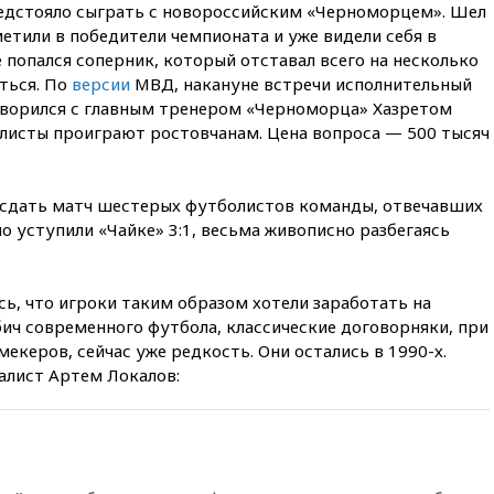
предстояло сыграть с новороссийским «Черноморцем». Шел
для поступления в вузы
етили в победители чемпионата и уже видели себя в
20:15
Минтранс предложил
 попался соперник, который отставал всего на несколько
оплачивать защиту дорог от
ться. По
версии
МВД, накануне встречи исполнительный
БПЛА из средств на ремонт
оворился с главным тренером «Черноморца» Хазретом
20:00
Зеленский 8 августа
листы проиграют ростовчанам. Цена вопроса — 500 тысяч
посетит Сербию с
официальным визитом
19:58
В Госдуму будет внесен
 сдать матч шестерых футболистов команды, отвечавших
законопроект об отмене ЕГЭ
о уступили «Чайке» 3:1, весьма живописно разбегаясь
19:50
Аэропорты Сочи и
Ярославля приостановили
работу
ь, что игроки таким образом хотели заработать на
19:35
WP: Трамп призвал
ич современного футбола, классические договорняки, при
доноров-республиканцев
екеров, сейчас уже редкость. Они остались в 1990-х.
поддержать Вэнса на выборах
лист Артем Локалов:
2028 года
19:20
Число ломбардов в РФ
превысило максимум 2022
года
19:15
Жуковский и аэропорт