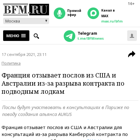
16+
Канал в
прямой
эфир
MAX
Москва
max.ru/bfm
Telegram
МЕНЮ
t.me/BFMnews
17 сентября 2021, 23:11
Политика
Франция отзывает послов из США и
Австралии из-за разрыва контракта по
подводным лодкам
Послы будут участвовать в консультациях в Париже по
поводу создания альянса AUKUS
Франция отзывает послов из США и Австралии для
консультаций из-за разрыва Канберрой контракта по