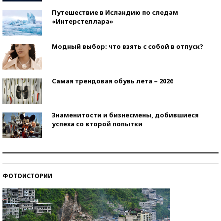
Путешествие в Исландию по следам
«Интерстеллара»
Модный выбор: что взять с собой в отпуск?
Самая трендовая обувь лета – 2026
Знаменитости и бизнесмены, добившиеся
успеха со второй попытки
Как защититься от солнца на курорте?
ФОТОИСТОРИИ
Кто изобрел средства связи?