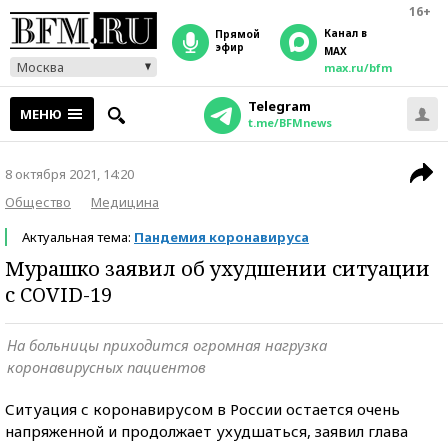
16+
Канал в
прямой
эфир
MAX
Москва
max.ru/bfm
Telegram
МЕНЮ
t.me/BFMnews
8 октября 2021, 14:20
Общество
Медицина
Актуальная тема:
Пандемия коронавируса
Мурашко заявил об ухудшении ситуации
с COVID-19
На больницы приходится огромная нагрузка
коронавирусных пациентов
Ситуация с коронавирусом в России остается очень
напряженной и продолжает ухудшаться, заявил глава