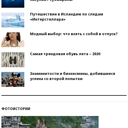
Путешествие в Исландию по следам
«Интерстеллара»
Модный выбор: что взять с собой в отпуск?
Самая трендовая обувь лета – 2026
Знаменитости и бизнесмены, добившиеся
успеха со второй попытки
Как защититься от солнца на курорте?
ФОТОИСТОРИИ
Кто изобрел средства связи?