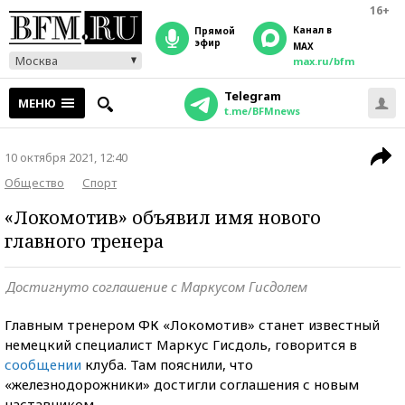
16+
Канал в
прямой
эфир
MAX
Москва
max.ru/bfm
Telegram
МЕНЮ
t.me/BFMnews
10 октября 2021, 12:40
Общество
Спорт
«Локомотив» объявил имя нового
главного тренера
Достигнуто соглашение с Маркусом Гисдолем
Главным тренером ФК «Локомотив» станет известный
немецкий специалист Маркус Гисдоль, говорится в
сообщении
клуба. Там пояснили, что
«железнодорожники» достигли соглашения с новым
наставником.