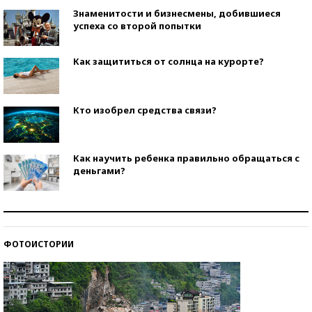
Знаменитости и бизнесмены, добившиеся
успеха со второй попытки
Как защититься от солнца на курорте?
Кто изобрел средства связи?
Как научить ребенка правильно обращаться с
деньгами?
Рекорды ЕГЭ: в каких регионах больше всего
стобалльников?
ФОТОИСТОРИИ
Самые модные пляжи — 2026