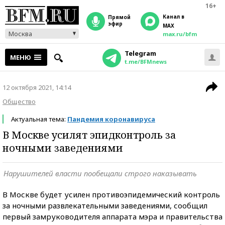
16+
Канал в
прямой
эфир
MAX
Москва
max.ru/bfm
Telegram
МЕНЮ
t.me/BFMnews
12 октября 2021, 14:14
Общество
Актуальная тема:
Пандемия коронавируса
В Москве усилят эпидконтроль за
ночными заведениями
Нарушителей власти пообещали строго наказывать
В Москве будет усилен противоэпидемический контроль
за ночными развлекательными заведениями, сообщил
первый замруководителя аппарата мэра и правительства