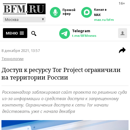
16+
Канал в
прямой
эфир
MAX
Москва
max.ru/bfm
Telegram
МЕНЮ
t.me/BFMnews
8 декабря 2021, 13:57
Технологии
Доступ к ресурсу Tor Project ограничили
на территории России
Роскомнадзор заблокировал сайт проекта по решению суда
из-за информации о средствах доступа к запрещенному
контенту. Ограничения доступа к сети Tor начали
действовать уже с начала декабря