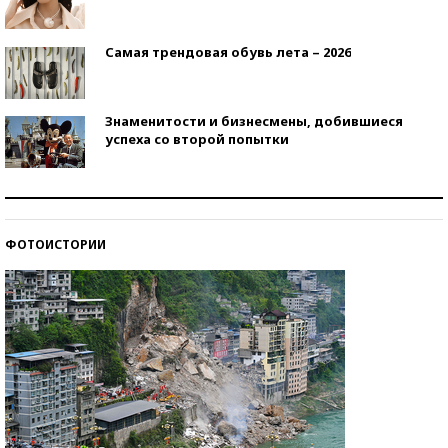
Самая трендовая обувь лета – 2026
Знаменитости и бизнесмены, добившиеся
успеха со второй попытки
Как защититься от солнца на курорте?
ФОТОИСТОРИИ
Кто изобрел средства связи?