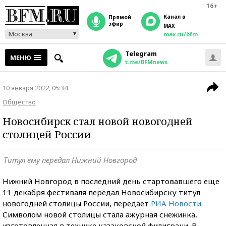
16+
Канал в
прямой
эфир
MAX
Москва
max.ru/bfm
Telegram
МЕНЮ
t.me/BFMnews
10 января 2022, 05:34
Общество
Новосибирск стал новой новогодней
столицей России
Титул ему передал Нижний Новгород
Нижний Новгород в последний день стартовавшего еще
11 декабря фестиваля передал Новосибирску титул
новогодней столицы России, передает
РИА Новости
.
Символом новой столицы стала ажурная снежинка,
изготовленная в технике казаковской филиграни. В