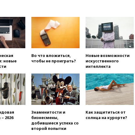
вчера, 22:35
Семь грузовых
вагонов сошли с рельсов в
Оренбургской области
вчера, 22:22
Минфин: в июле
выросли нефтегазовые
доходы российского бюджета
вчера, 22:15
Аксаков: ЦБ
согласовал первый стандарт
исламского банкинга
ческая
Во что вложиться,
Новые возможности
: новые
чтобы не проиграть?
искусственного
вчера, 21:43
Организаторы
сти
интеллекта
«Интервидения»
подтвердили, что конкурс
пройдет в Саудовской Аравии
вчера, 21:35
Машков: в РФ
подготовили концепцию
развития театрального
искусства до 2035 года
ндовая
Знаменитости и
Как защититься от
вчера, 21:21
Правительство
 – 2026
бизнесмены,
солнца на курорте?
РФ разрешило продажу
добившиеся успеха со
бензина старых
второй попытки
экологических классов