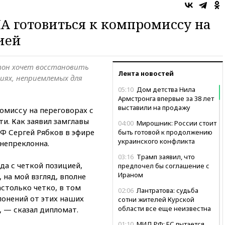
А готовиться к компромиссу на
ией
тон хочет восстановить
Лента новостей
иях, неприемлемых для
05:10
Дом детства Нила
Армстронга впервые за 38 лет
выставили на продажу
миссу на переговорах с
ти. Как заявил замглавы
04:00
Мирошник: России стоит
Ф Сергей Рябков в эфире
быть готовой к продолжению
украинского конфликта
 непреклонна.
03:16
Трамп заявил, что
да с четкой позицией,
предпочел бы соглашение с
Ираном
 на мой взгляд, вполне
столько четко, в том
02:06
Лантратова: судьба
лонений от этих наших
сотни жителей Курской
области все еще неизвестна
 — сказал дипломат.
01:10
МИД РФ: ЕС пытается