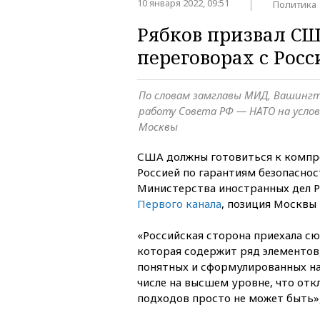
10 января 2022, 09:51
Политика
Рябков призвал СШ
переговорах с Росс
По словам замглавы МИД, Вашинг
работу Совета РФ — НАТО на услов
Москвы
США должны готовиться к компро
Россией по гарантиям безопаснос
Министерства иностранных дел Р
Первого канала
, позиция Москвы
«Российская сторона приехала сю
которая содержит ряд элементов,
понятных и сформулированных на
числе на высшем уровне, что отк
подходов просто не может быть»,