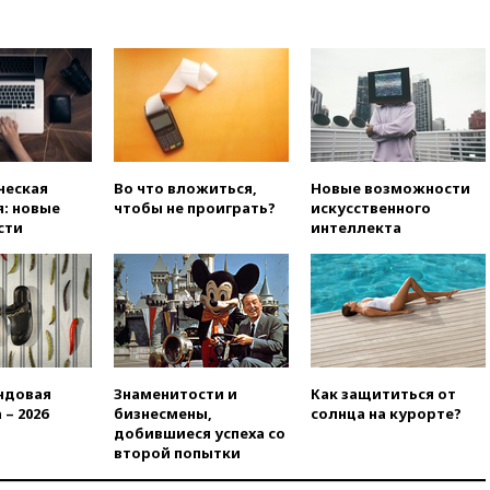
дефицит ракет с попыткой
Запада принудить Киев к
уступкам
вчера, 19:45
Памфилова: ЦИК
примет беспрецедентные
меры безопасности во время
выборов
вчера, 19:35
Памфилова
ческая
Во что вложиться,
Новые возможности
сообщила об омоложении
: новые
чтобы не проиграть?
искусственного
партийных списков на выборах
сти
интеллекта
в Госдуму
вчера, 19:25
Путин
прокомментировал первый
номер «Единой России» в
бюллетене
вчера, 19:15
Путин обсудил с
Памфиловой подготовку к
ндовая
Знаменитости и
Как защититься от
единому дню голосования
 – 2026
бизнесмены,
солнца на курорте?
вчера, 18:56
Wildberries
добившиеся успеха со
отрицает перенос основной
второй попытки
логистики за пределы России