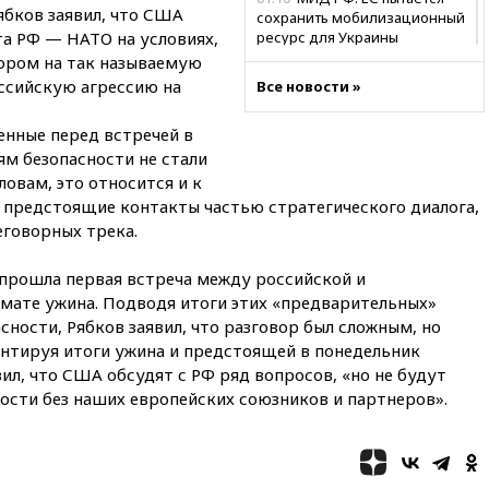
бков заявил, что США
сохранить мобилизационный
та РФ — НАТО на условиях,
ресурс для Украины
ором на так называемую
00:05
Девочка с «маской
ссийскую агрессию на
Все новости »
Бэтмена» показала лицо
после последней операции
енные перед встречей в
вчера, 23:35
Российского
м безопасности не стали
историка Артема Кирпиченка
ловам, это относится и к
арестовали в Израиле
предстоящие контакты частью стратегического диалога,
вчера, 23:23
«Спартак»
реговорных трека.
разгромил «Оренбург» в
Кубке России
 прошла первая встреча между российской и
вчера, 23:00
Пост Дмитриева в
мате ужина. Подводя итоги этих «предварительных»
X о миграционном кризисе в
сности, Рябков заявил, что разговор был сложным, но
Сеуте набрал миллион
нтируя итоги ужина и предстоящей в понедельник
просмотров
вил, что США обсудят с РФ ряд вопросов, «но не будут
вчера, 22:49
Минпромторг:
ости без наших европейских союзников и партнеров».
банкротство «Кванта» не
означает прекращения
производства телевизоров в
РФ