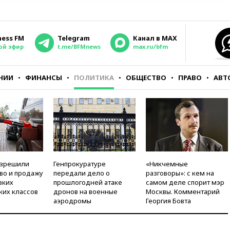
ness FM
Telegram
Канал в MAX
ой эфир
t.me/BFMnews
max.ru/bfm
НИИ
ФИНАНСЫ
ПОЛИТИКА
ОБЩЕСТВО
ПРАВО
АВТ
азрешили
Генпрокуратуре
«Никчемные
во и продажу
передали дело о
разговоры»: с кем на
зких
прошлогодней атаке
самом деле спорит мэр
ких классов
дронов на военные
Москвы. Комментарий
аэродромы
Георгия Бовта