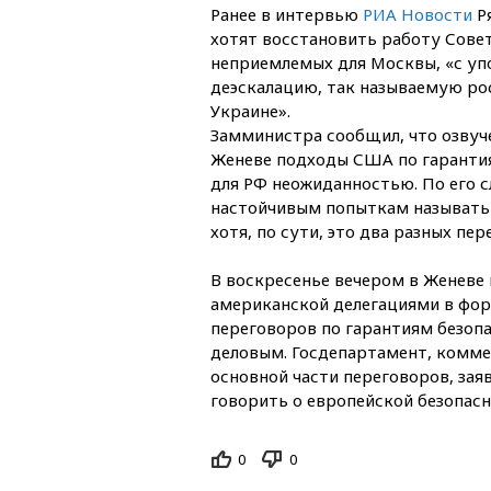
Ранее в интервью
РИА Новости
Ря
хотят восстановить работу Сове
неприемлемых для Москвы, «с уп
деэскалацию, так называемую ро
Украине».
Замминистра сообщил, что озвуч
Женеве подходы США по гарантия
для РФ неожиданностью. По его с
настойчивым попыткам называть 
хотя, по сути, это два разных пе
В воскресенье вечером в Женеве
американской делегациями в фор
переговоров по гарантиям безопа
деловым. Госдепартамент, комме
основной части переговоров, зая
говорить о европейской безопасн
0
0