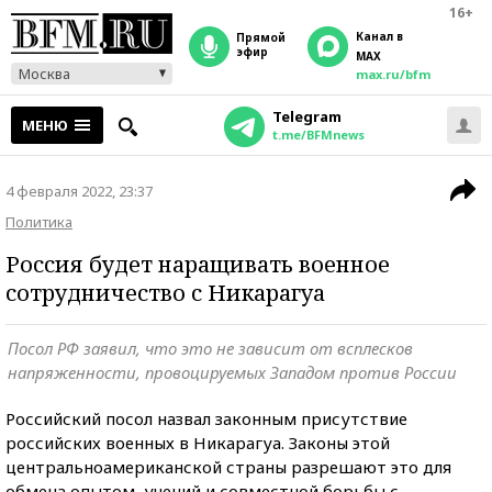
16+
Канал в
прямой
эфир
MAX
Москва
max.ru/bfm
Telegram
МЕНЮ
t.me/BFMnews
4 февраля 2022, 23:37
Политика
Россия будет наращивать военное
сотрудничество с Никарагуа
Посол РФ заявил, что это не зависит от всплесков
напряженности, провоцируемых Западом против России
Российский посол назвал законным присутствие
российских военных в Никарагуа. Законы этой
центральноамериканской страны разрешают это для
обмена опытом, учений и совместной борьбы с