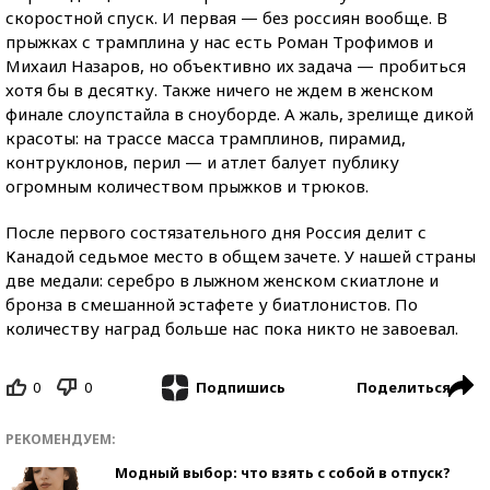
скоростной спуск. И первая — без россиян вообще. В
прыжках с трамплина у нас есть Роман Трофимов и
Михаил Назаров, но объективно их задача — пробиться
хотя бы в десятку. Также ничего не ждем в женском
финале слоупстайла в сноуборде. А жаль, зрелище дикой
красоты: на трассе масса трамплинов, пирамид,
контруклонов, перил — и атлет балует публику
огромным количеством прыжков и трюков.
После первого состязательного дня Россия делит с
Канадой седьмое место в общем зачете. У нашей страны
две медали: серебро в лыжном женском скиатлоне и
бронза в смешанной эстафете у биатлонистов. По
количеству наград больше нас пока никто не завоевал.
0
0
Поделиться
Подпишись
РЕКОМЕНДУЕМ:
Модный выбор: что взять с собой в отпуск?