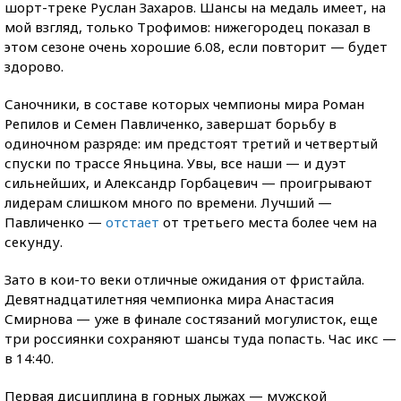
шорт-треке Руслан Захаров. Шансы на медаль имеет, на
мой взгляд, только Трофимов: нижегородец показал в
этом сезоне очень хорошие 6.08, если повторит — будет
здорово.
Саночники, в составе которых чемпионы мира Роман
Репилов и Семен Павличенко, завершат борьбу в
одиночном разряде: им предстоят третий и четвертый
спуски по трассе Яньцина. Увы, все наши — и дуэт
сильнейших, и Александр Горбацевич — проигрывают
лидерам слишком много по времени. Лучший —
Павличенко —
отстает
от третьего места более чем на
секунду.
Зато в кои-то веки отличные ожидания от фристайла.
Девятнадцатилетняя чемпионка мира Анастасия
Смирнова — уже в финале состязаний могулисток, еще
три россиянки сохраняют шансы туда попасть. Час икс —
в 14:40.
Первая дисциплина в горных лыжах — мужской