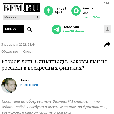
16+
Канал в
прямой
эфир
MAX
Москва
max.ru/bfm
Telegram
МЕНЮ
t.me/BFMnews
5 февраля 2022, 21:44
Общество
Спорт
Второй день Олимпиады. Каковы шансы
россиян в воскресных финалах?
Текст:
Иван Швец
Спортивный обозреватель Business FM считает, что
ждать победы следует в лыжных гонках, во фристайле и,
возможно, в санном спорте и коньках