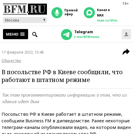
16+
Канал в
прямой
эфир
MAX
Москва
max.ru/bfm
Telegram
МЕНЮ
t.me/BFMnews
17 февраля 2022, 13:46
Общество
В посольстве РФ в Киеве сообщили, что
работают в штатном режиме
Так там прокомментировали информацию о том, что из
здания идет дым
Посольство РФ в Киеве работает в штатном режиме,
сообщили Business FM в дипведомстве. Ранее некоторые
телеграм-каналы опубликовали видео, на котором виден
дым, исходящий из здания посольства РФ.